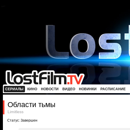
СЕРИАЛЫ
КИНО
НОВОСТИ
ВИДЕО
НОВИНКИ
РАСПИСАНИЕ
Области тьмы
Limitless
Статус: Завершен