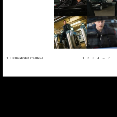
Предыдущая страница
1
2
3
4
...
7