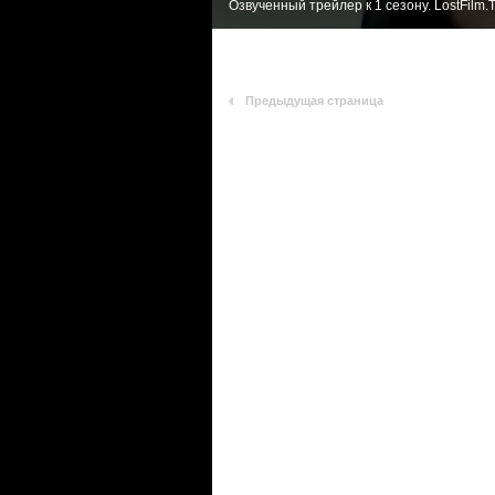
Озвученный трейлер к 1 сезону. LostFilm.
Предыдущая страница