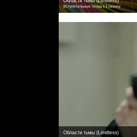
Области тьмы (Limitless)
Вступительные титры к 1 сезону
Области тьмы (Limitless)