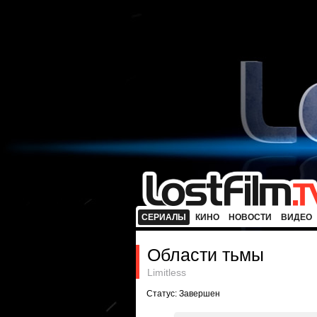
СЕРИАЛЫ
КИНО
НОВОСТИ
ВИДЕО
Области тьмы
Limitless
Статус: Завершен