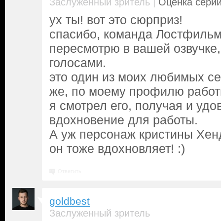
|
Заслуженный зритель
Оценка серии
ух ты! вот это сюрприз!
спасибо, команда Лостфильм
пересмотрю в вашей озвучке
голосами.
это один из моих любимых сер
же, по моему профилю работы
я смотрел его, получая и удо
вдохновение для работы.
А уж персонаж кристины Хенд
он тоже вдохновляет! :)
Ответить
goldbest
Заслуженный зритель