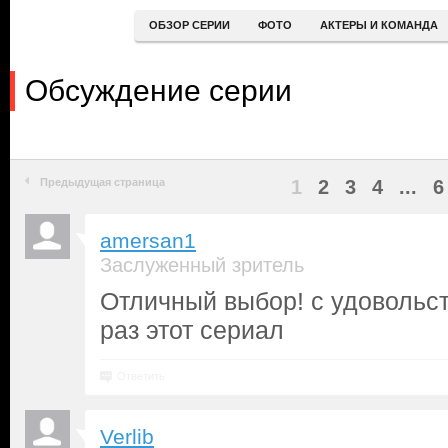
ОБЗОР СЕРИИ
ФОТО
АКТЕРЫ И КОМАНДА
Обсуждение серии
Предыдущая страница
1
2
3
4
...
6
amersan1
Заслуженный зритель
Отличный выбор! с удовольс
раз этот сериал
Ответить
Verlib