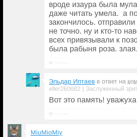
вроде изаура была мула
даже читать умела. а п
закончилось. отправили 
не точно. ну и кто-то на
всех привязывали к позо
была рабыня роза. злая
Ответить
Эльдар Иптаев
в ответ на
ко
|
eller260682
Заслуженный зри
Вот это память! уважуха!
Ответить
MiuMioMiy