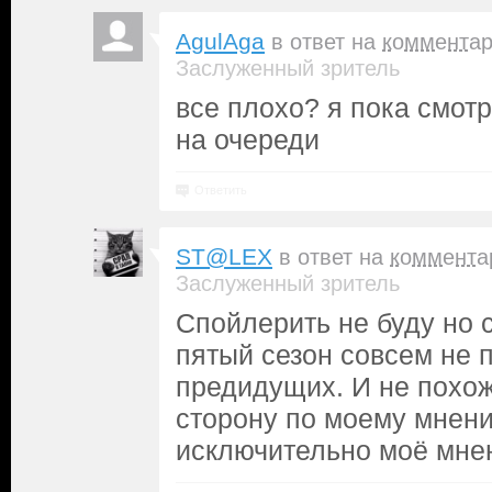
AgulAga
в ответ на
коммента
Заслуженный зритель
все плохо? я пока смотр
на очереди
Ответить
ST@LEX
в ответ на
коммента
Заслуженный зритель
Спойлерить не буду но с
пятый сезон совсем не 
предидущих. И не похо
сторону по моему мнени
исключительно моё мне