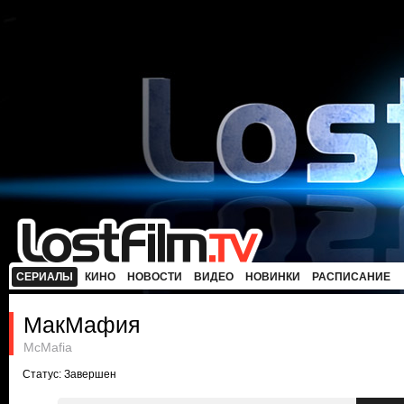
СЕРИАЛЫ
КИНО
НОВОСТИ
ВИДЕО
НОВИНКИ
РАСПИСАНИЕ
МакМафия
McMafia
Статус: Завершен