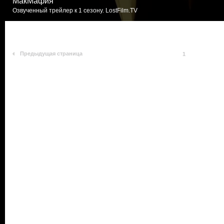
МакМафия
Озвученный трейлер к 1 сезону. LostFilm.TV
Предыдущая страница
1