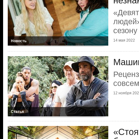
незна
«Девят
людей»
сезону
14 мая 2022
Новость
Машин
Реценз
совсем
12 ноября 20
Статья
«Стоя