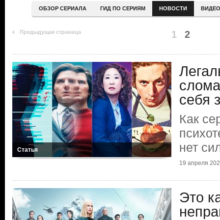
ОБЗОР СЕРИАЛА
ГИД ПО СЕРИЯМ
НОВОСТИ
ВИДЕ
Предыдущая страница
1
2
Легал
слома
себя 
Как се
психот
нет си
Статья
19 апреля 20
Это к
непра