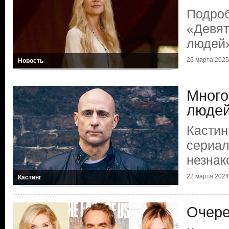
Подроб
«Девят
людей
26 марта 2025
Новость
Много
люде
Кастин
сериал
незна
22 марта 2024
Кастинг
Очере