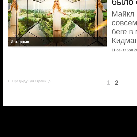
было 
Майкл 
совсем
беге в
Кидма
Интервью
11 сентября 2
Предыдущая страница
1
2