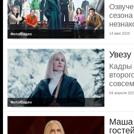
Озвуче
сезона
незна
14 мая 2025
Фото/Видео
Увезу
Кадры 
второг
совсем
04 апреля 20
Фото/Видео
Маша 
госте