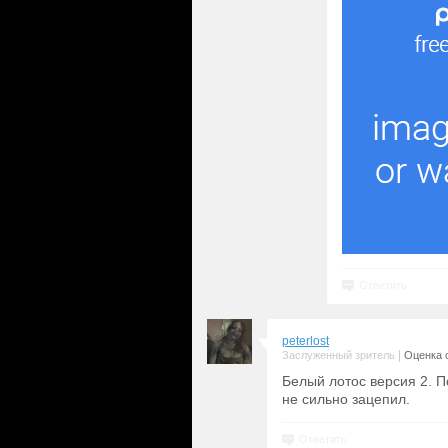
Ответить
peterlost
|
Заслуженный зритель
Оценка с
Белый лотос версия 2. П
не сильно зацепил.
Ответить