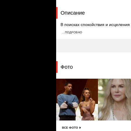
Описание
В поисках спокойствия и исцеления
которым управляет таинственная Ма
…ПОДРОБНО
гуру помочь им пережить этот перио
придется приложить нешуточные ус
Фото
ВСЕ ФОТО