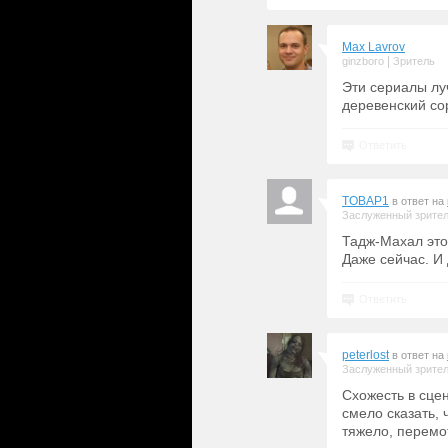
Max Lavrov
|
ginzboro
Зритель
Эти сериалы лу
деревенский со
Ответить
TOBAP1
в ответ на
Заслуженный зрите
Тадж-Махал это
Даже сейчас. И 
Ответить
peterlost
в ответ на
Заслуженный зрите
Схожесть в сцен
смело сказать, 
тяжело, перемо