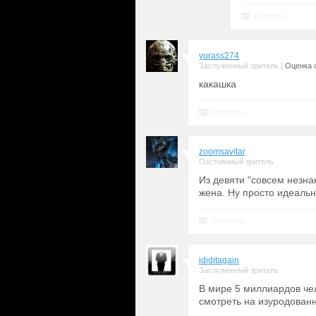
Ответить
yurass274
|
Заслуженный зритель
Оценка с
какашка
Ответить
zoomsavitar
Постоянный зритель
Из девяти "совсем незна
жена. Ну просто идеальн
Ответить
ididitagain
Заслуженный зритель
В мире 5 миллиардов чел
смотреть на изуродован