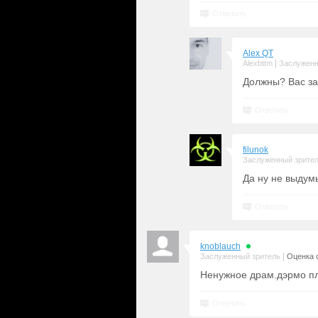
Ответить
Alex QT
|
Alexbttm
Заслуженн
Должны? Вас за
Ответить
filunok
Заслуженный зрите
Да ну не выдум
Ответить
knoblauch
|
Заслуженный зритель
Оценка с
Ненужное драм.дэрмо пл
Ответить