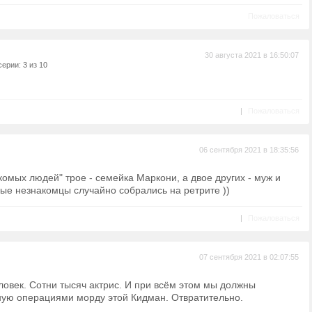
Пожаловаться
30 августа 2021 в 16:50:07
ерии: 3 из 10
|
Пожаловаться
06 сентября 2021 в 18:35:56
комых людей" трое - семейка Маркони, а двое других - муж и
ые незнакомцы случайно собрались на ретрите ))
|
Пожаловаться
07 сентября 2021 в 02:07:55
овек. Сотни тысяч актрис. И при всём этом мы должны
ную операциями морду этой Кидман. Отвратительно.