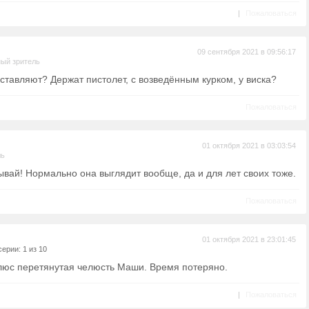
|
Пожаловаться
09 сентября 2021 в 09:56:17
ый зритель
ставляют? Держат пистолет, с возведённым курком, у виска?
Пожаловаться
01 октября 2021 в 03:03:54
ль
ывай! Нормально она выглядит вообще, да и для лет своих тоже.
Пожаловаться
01 октября 2021 в 23:01:45
ерии: 1 из 10
юс перетянутая челюсть Маши. Время потеряно.
|
Пожаловаться