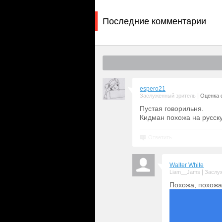
Последние комментарии
espero21
|
Заслуженный зритель
Оценка с
Пустая говорильня.
Кидман похожа на русску
Ответить
Walter White
|
Liam__Jams
Заслу
Похожа, похожа