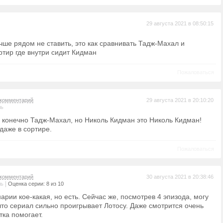
29 августа 2021 в 08:50:15
чше рядом не ставить, это как сравнивать Тадж-Махал и
ртир где внутри сидит Кидман
Пожаловаться
комментарий
29 августа 2021 в 20:10:20
ль
 конечно Тадж-Махал, но Николь Кидман это Николь Кидман!
даже в сортире.
Пожаловаться
комментарий
30 августа 2021 в 20:38:46
|
ль
Оценка серии: 8 из 10
арии кое-какая, но есть. Сейчас же, посмотрев 4 эпизода, могу
что сериал сильно проигрывает Лотосу. Даже смотрится очень
тка помогает.