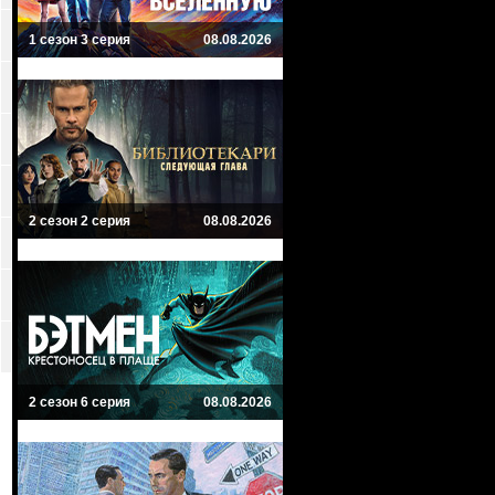
1 сезон 3 серия
08.08.2026
2 сезон 2 серия
08.08.2026
2 сезон 6 серия
08.08.2026