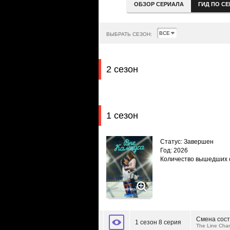
ОБЗОР СЕРИАЛА
ГИД ПО С
ВЫБРАТЬ СЕЗОН:
2 сезон
1 сезон
Статус: Завершен
Год: 2026
Количество вышедших 
Смена сос
1 сезон 8 серия
The Line Cha