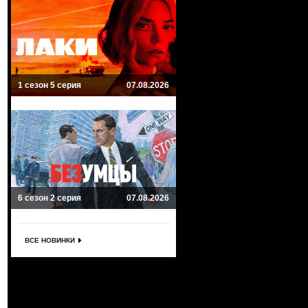
1 сезон 5 серия
07.08.2026
6 сезон 2 серия
07.08.2026
ВСЕ НОВИНКИ