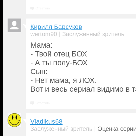
Ответить
Кирилл Барсуков
|
wertom90
Заслуженный зритель
Мама:
- Твой отец БОХ
- А ты полу-БОХ
Сын:
- Нет мама, я ЛОХ.
Вот и весь сериал видимо в т
Ответить
Vladikus68
|
Заслуженный зритель
Оценка серии