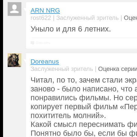
ARN NRG
|
|
rost622
Заслуженный зритель
Оцен
Уныло и для 6 летних.
Ответить
Doreanus
|
Заслуженный зритель
Оценка серии
Читал, по то, зачем стали эк
заново - было написано, что 
понравились фильмы. Но се
копирует первый фильм «Пер
похититель молний».
Какой смысл переснимать фи
Понятно было бы, если бы ф