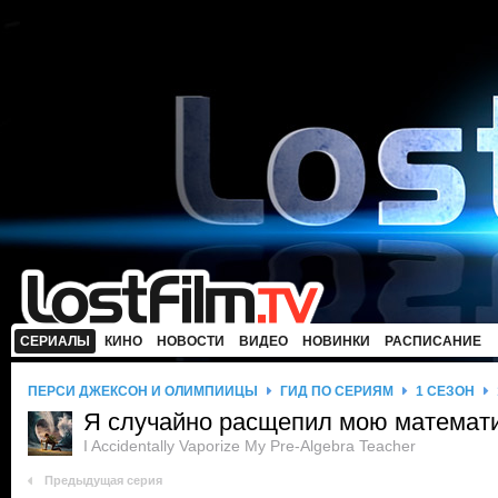
СЕРИАЛЫ
КИНО
НОВОСТИ
ВИДЕО
НОВИНКИ
РАСПИСАНИЕ
ПЕРСИ ДЖЕКСОН И ОЛИМПИЙЦЫ
ГИД ПО СЕРИЯМ
1 СЕЗОН
Я случайно расщепил мою математ
I Accidentally Vaporize My Pre-Algebra Teacher
Предыдущая серия