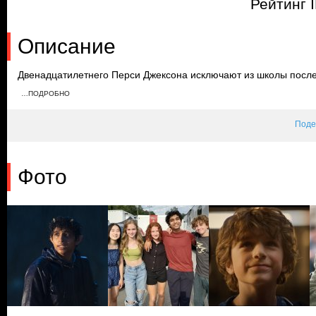
Рейтинг 
Описание
Двенадцатилетнего Перси Джексона исключают из школы после
Его мать рассказывает ему, что греческие боги — часть реально
…ПОДРОБНО
отправляются в специальный лагерь для таких, как Перси.
Поде
Фото