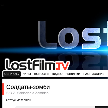
СЕРИАЛЫ
КИНО
НОВОСТИ
ВИДЕО
НОВИНКИ
РАСПИСАНИЕ
Солдаты-зомби
S.O.Z. Soldados o Zombies
Статус: Завершен