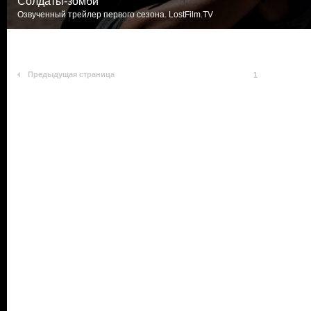
Солдаты-зомби
Озвученный трейлер первого сезона. LostFilm.TV
Предыдущая страница
1