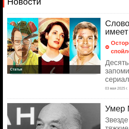
Новости
Слово
имеет
Остор
спойл
Десять
запом
Статья
сериа
03 мая 2025 г.
Умер 
Звезде
тяжкие