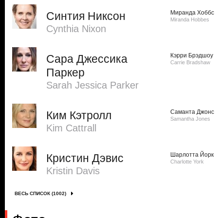
Миранда Хоббс
Синтия Никсон
Miranda Hobbes
Cynthia Nixon
Кэрри Брэдшоу
Сара Джессика
Carrie Bradshaw
Паркер
Sarah Jessica Parker
Саманта Джонс
Ким Кэтролл
Samantha Jones
Kim Cattrall
Шарлотта Йорк
Кристин Дэвис
Charlotte York
Kristin Davis
ВЕСЬ СПИСОК (1002)