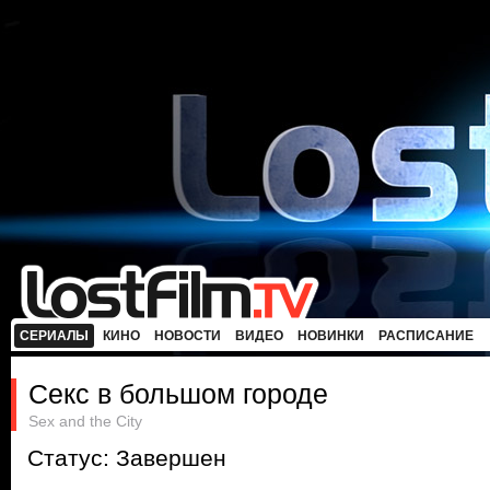
СЕРИАЛЫ
КИНО
НОВОСТИ
ВИДЕО
НОВИНКИ
РАСПИСАНИЕ
Секс в большом городе
Sex and the City
Статус: Завершен