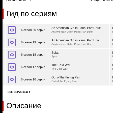
Рейтинг IMDb: 7.2
Официальный с
Гид по сериям
An American Girl in Paris: Part Deux
6 сезон 20 серия
An American Girl in Paris: Part Deux
An American Girl in Paris: Part Une
6 сезон 19 серия
An American Girl in Paris: Part Une
Splat!
6 сезон 18 серия
Splat!
The Cold War
6 сезон 17 серия
The Cold War
Out of the Frying Pan
6 сезон 16 серия
Out of the Frying Pan
ВСЕ СЕРИИ (94)
Описание