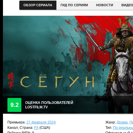
ОБЗОР СЕРИАЛА
ГИД ПО СЕРИЯМ
НОВОСТИ
ВИДЕ
ОЦЕНКА ПОЛЬЗОВАТЕЛЕЙ
9.2
LOSTFILM.TV
Премьера:
27 февраля 2024
Жанр:
Драма
,
П
Канал, Страна:
FX
(США)
Тип:
По реальн