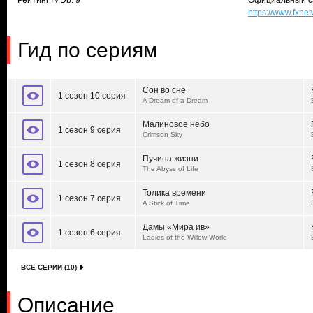
Рейтинг IMDb: 9
Официальный с
https://www.fxn
Гид по сериям
Сон во сне
1 сезон 10 серия
A Dream of a Dream
Малиновое небо
1 сезон 9 серия
Crimson Sky
Пучина жизни
1 сезон 8 серия
The Abyss of Life
Толика времени
1 сезон 7 серия
A Stick of Time
Дамы «Мира ив»
1 сезон 6 серия
Ladies of the Willow World
ВСЕ СЕРИИ (10)
Описание