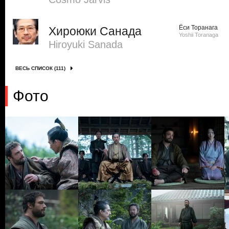
Ёси Торанага
Хироюки Санада
Yoshii Toranaga
Hiroyuki Sanada
ВЕСЬ СПИСОК (111)
Фото