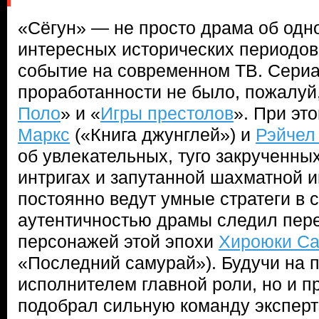
«Сёгун» — не просто драма об одн
интересных исторических периодов
событие на современном ТВ. Сериа
проработанности не было, пожалуй,
Поло
» и «
Игры престолов
». При эт
Маркс
(«Книга джунглей») и
Рэйчел
об увлекательных, туго закрученны
интригах и запутанной шахматной и
постоянно ведут умные стратеги в 
аутентичностью драмы следил пер
персонажей этой эпохи
Хироюки С
«Последний самурай»). Будучи на п
исполнителем главной роли, но и п
подобрал сильную команду эксперт