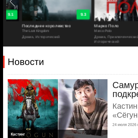
9.3
Последнее королевство
Марко Поло
The Last Kingdom
Marco Polo
Драма, Исторический
Драма, Приключенческий,
Исторический
Новости
Самур
подкр
Кастин
«Сёгун
24 июля 2026 г
Кастинг