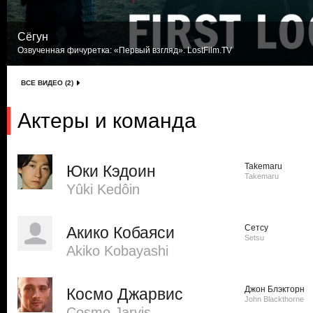
Сёгун
Озвученная фичуретка: «Первый взгляд». LostFilm.TV
ВСЕ ВИДЕО (2)
Актеры и команда
Takemaru
Юки Кэдоин
Takemaru
Yûki Kedôin
Сетсу
Акико Кобаяси
Setsu
Akiko Kobayashi
Джон Блэкторн
Космо Джарвис
John Blackthorne
Cosmo Jarvis