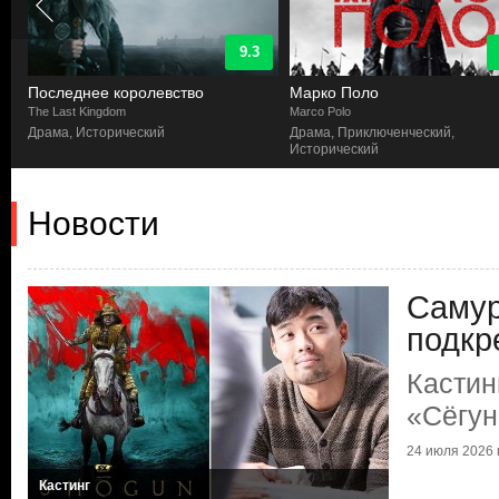
9.3
Последнее королевство
Марко Поло
The Last Kingdom
Marco Polo
Драма, Исторический
Драма, Приключенческий,
Исторический
Новости
Самур
подкр
Кастин
«Сёгун
24 июля 2026 г
Кастинг