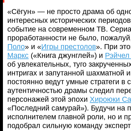
«Сёгун» — не просто драма об одн
интересных исторических периодов
событие на современном ТВ. Сериа
проработанности не было, пожалуй,
Поло
» и «
Игры престолов
». При эт
Маркс
(«Книга джунглей») и
Рэйчел
об увлекательных, туго закрученны
интригах и запутанной шахматной и
постоянно ведут умные стратеги в 
аутентичностью драмы следил пер
персонажей этой эпохи
Хироюки С
«Последний самурай»). Будучи на п
исполнителем главной роли, но и п
подобрал сильную команду эксперт