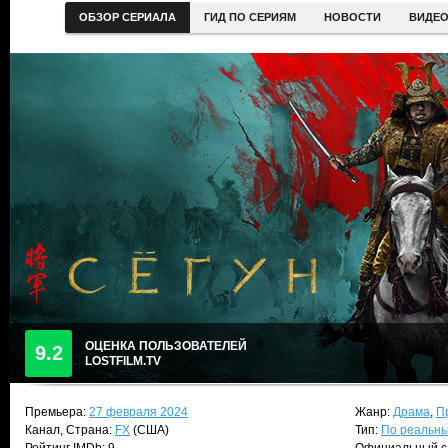
ОБЗОР СЕРИАЛА
ГИД ПО СЕРИЯМ
НОВОСТИ
ВИДЕ
ОЦЕНКА ПОЛЬЗОВАТЕЛЕЙ
9.2
LOSTFILM.TV
Премьера:
27 февраля 2024
Жанр:
Драма
,
П
Канал, Страна:
FX
(США)
Тип:
По реальн