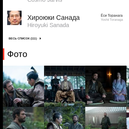
Ёси Торанага
Хироюки Санада
Yoshii Toranaga
Hiroyuki Sanada
ВЕСЬ СПИСОК (111)
Фото