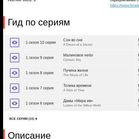
Рейтинг IMDb: 9
Официальный с
https://www.fxn
Гид по сериям
Сон во сне
1 сезон 10 серия
A Dream of a Dream
Малиновое небо
1 сезон 9 серия
Crimson Sky
Пучина жизни
1 сезон 8 серия
The Abyss of Life
Толика времени
1 сезон 7 серия
A Stick of Time
Дамы «Мира ив»
1 сезон 6 серия
Ladies of the Willow World
ВСЕ СЕРИИ (10)
Описание