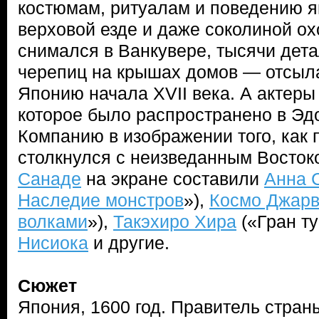
костюмам, ритуалам и поведению я
верховой езде и даже соколиной ох
снимался в Ванкувере, тысячи дет
черепиц на крышах домов — отсыла
Японию начала XVII века. А актеры 
которое было распространено в Эдо
Компанию в изображении того, как
столкнулся с неизведанным Восток
Санаде
на экране составили
Анна 
Наследие монстров
»),
Космо Джарв
волками
»),
Такэхиро Хира
(«Гран т
Нисиока
и другие.
Сюжет
Япония, 1600 год. Правитель стран