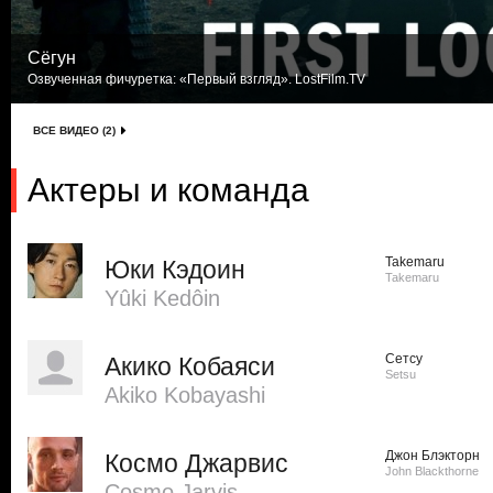
Сёгун
Озвученная фичуретка: «Первый взгляд». LostFilm.TV
ВСЕ ВИДЕО (2)
Актеры и команда
Takemaru
Юки Кэдоин
Takemaru
Yûki Kedôin
Сетсу
Акико Кобаяси
Setsu
Akiko Kobayashi
Джон Блэкторн
Космо Джарвис
John Blackthorne
Cosmo Jarvis