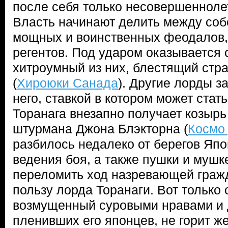
после себя только несовершенноле
Власть начинают делить между соб
мощных и воинственных феодалов,
регентов. Под ударом оказывается
хитроумный из них, блестящий стра
(
Хироюки Санада
). Другие лорды з
него, ставкой в котором может стать
Торанага внезапно получает козырь
штурмана Джона Блэкторна (
Космо
разбилось недалеко от берегов Япо
ведения боя, а также пушки и мушк
переломить ход назревающей граж
пользу лорда Торанаги. Вот только
возмущенный суровыми нравами и
пленивших его японцев, не горит ж