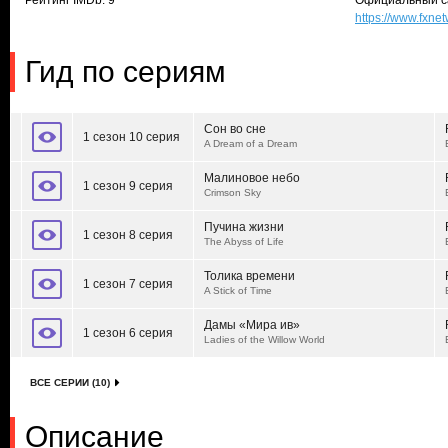
Рейтинг IMDb: 9
Официальный с
https://www.fxn
Гид по сериям
Сон во сне
1 сезон 10 серия
A Dream of a Dream
Малиновое небо
1 сезон 9 серия
Crimson Sky
Пучина жизни
1 сезон 8 серия
The Abyss of Life
Толика времени
1 сезон 7 серия
A Stick of Time
Дамы «Мира ив»
1 сезон 6 серия
Ladies of the Willow World
ВСЕ СЕРИИ (10)
Описание