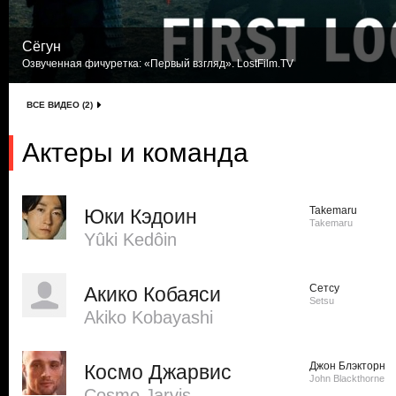
Сёгун
Озвученная фичуретка: «Первый взгляд». LostFilm.TV
ВСЕ ВИДЕО (2)
Актеры и команда
Takemaru
Юки Кэдоин
Takemaru
Yûki Kedôin
Сетсу
Акико Кобаяси
Setsu
Akiko Kobayashi
Джон Блэкторн
Космо Джарвис
John Blackthorne
Cosmo Jarvis