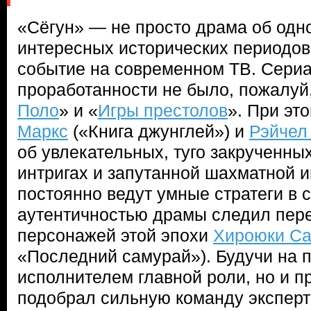
«Сёгун» — не просто драма об одн
интересных исторических периодов
событие на современном ТВ. Сериа
проработанности не было, пожалуй,
Поло
» и «
Игры престолов
». При эт
Маркс
(«Книга джунглей») и
Рэйчел
об увлекательных, туго закрученны
интригах и запутанной шахматной и
постоянно ведут умные стратеги в 
аутентичностью драмы следил пер
персонажей этой эпохи
Хироюки С
«Последний самурай»). Будучи на п
исполнителем главной роли, но и п
подобрал сильную команду эксперт