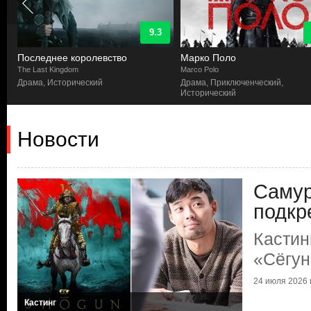
9.3
Последнее королевство
Марко Поло
The Last Kingdom
Marco Polo
Драма, Исторический
Драма, Приключенческий,
Исторический
Новости
Самур
подкр
Кастин
«Сёгун
24 июля 2026 г
Кастинг