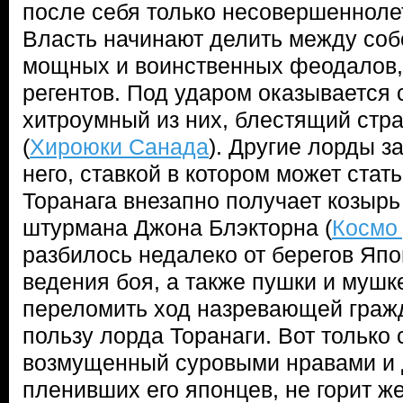
после себя только несовершенноле
Власть начинают делить между соб
мощных и воинственных феодалов,
регентов. Под ударом оказывается
хитроумный из них, блестящий стра
(
Хироюки Санада
). Другие лорды з
него, ставкой в котором может стать
Торанага внезапно получает козырь
штурмана Джона Блэкторна (
Космо
разбилось недалеко от берегов Япо
ведения боя, а также пушки и мушк
переломить ход назревающей граж
пользу лорда Торанаги. Вот только
возмущенный суровыми нравами и
пленивших его японцев, не горит ж