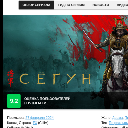
ОБЗОР СЕРИАЛА
ГИД ПО СЕРИЯМ
НОВОСТИ
ВИДЕ
ОЦЕНКА ПОЛЬЗОВАТЕЛЕЙ
9.2
LOSTFILM.TV
Премьера:
27 февраля 2024
Жанр:
Драма
,
П
Канал, Страна:
FX
(США)
Тип:
По реальн