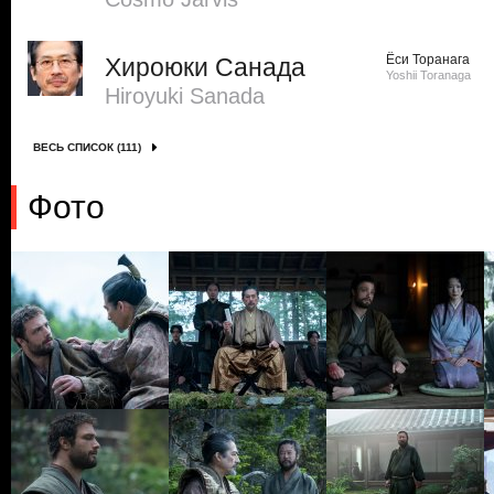
Ёси Торанага
Хироюки Санада
Yoshii Toranaga
Hiroyuki Sanada
ВЕСЬ СПИСОК (111)
Фото