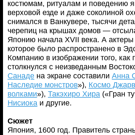
костюмам, ритуалам и поведению я
верховой езде и даже соколиной ох
снимался в Ванкувере, тысячи дет
черепиц на крышах домов — отсыла
Японию начала XVII века. А актеры 
которое было распространено в Эдо
Компанию в изображении того, как
столкнулся с неизведанным Восток
Санаде
на экране составили
Анна 
Наследие монстров
»),
Космо Джарв
волками
»),
Такэхиро Хира
(«Гран т
Нисиока
и другие.
Сюжет
Япония, 1600 год. Правитель стран