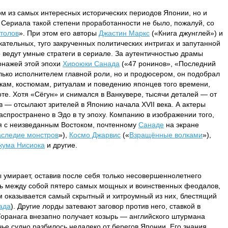
м из самых интересных исторических периодов Японии, но и
Сериала такой степени проработанности не было, пожалуй, со
толов
». При этом его авторы
Джастин Маркс
(«Книга джунглей») и
ательных, туго закрученных политических интригах и запутанной
 ведут умные стратеги в сериале. За аутентичностью драмы
онажей этой эпохи
Хироюки Санада
(«47 ронинов», «Последний
олько исполнителем главной роли, но и продюсером, он подобрал
кам, костюмам, ритуалам и поведению японцев того времени,
оте. Хотя «Сёгун» и снимался в Ванкувере, тысячи деталей — от
 — отсылают зрителей в Японию начала XVII века. А актеры
аспространено в Эдо в ту эпоху. Компанию в изображении того,
ся с неизведанным Востоком, почтенному
Санаде
на экране
аследие монстров
»),
Космо Джарвис
(«
Взращённые волками
»),
кума Нисиока
и другие.
ы умирает, оставив после себя только несовершеннолетнего
ть между собой пятеро самых мощных и воинственных феодалов,
м оказывается самый скрытный и хитроумный из них, блестящий
ада
). Другие лорды затевают заговор против него, ставкой в
 Торанага внезапно получает козырь — английского штурмана
 чье судно разбилось недалеко от берегов Японии. Его знания