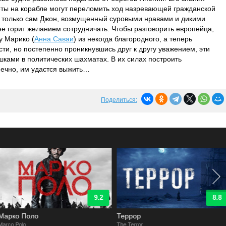
еты на корабле могут переломить ход назревающей гражданской
т только сам Джон, возмущенный суровыми нравами и дикими
е горит желанием сотрудничать. Чтобы разговорить европейца,
у Марико (
Анна Саваи
) из некогда благородного, а теперь
ти, но постепенно проникнувшись друг к другу уважением, эти
шками в политических шахматах. В их силах построить
нечно, им удастся выжить…
Поделиться:
9.2
8.8
Марко Поло
Террор
arco Polo
The Terror