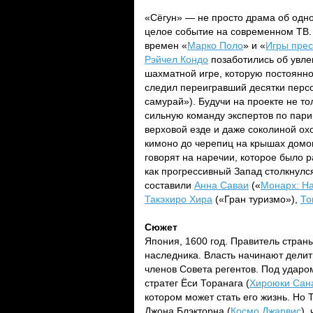
«Сёгун» — не просто драма об одно
целое событие на современном ТВ. 
времен «
Марко Поло
» и «
Игры прес
Рэйчел Кондо
позаботились об увлек
шахматной игре, которую постоянно
следил переигравший десятки перс
самурай»). Будучи на проекте не т
сильную команду экспертов по пари
верховой езде и даже соколиной ох
кимоно до черепиц на крышах домов
говорят на наречии, которое было р
как прогрессивный Запад столкнул
составили
Анна Саваи
(«
Монарх: Н
Такэхиро Хира
(«Гран туризмо»),
То
Сюжет
Япония, 1600 год. Правитель стран
наследника. Власть начинают дели
членов Совета регентов. Под ударо
стратег Ёси Торанага (
Хироюки Сан
котором может стать его жизнь. Но
Джона Блэкторна (
Космо Джарвис
),