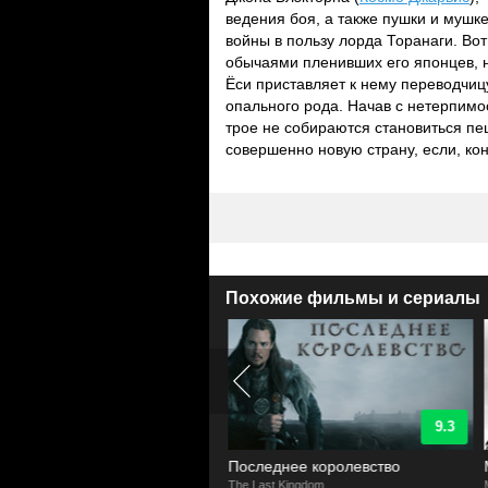
ведения боя, а также пушки и мушк
войны в пользу лорда Торанаги. Во
обычаями пленивших его японцев, н
Ёси приставляет к нему переводчиц
опального рода. Начав с нетерпимос
трое не собираются становиться пе
совершенно новую страну, если, ко
Похожие фильмы и сериалы
9.1
9.3
инги
Последнее королевство
gs
The Last Kingdom
M