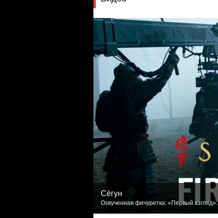
Сёгун
Озвученная фичуретка: «Первый взгляд». 