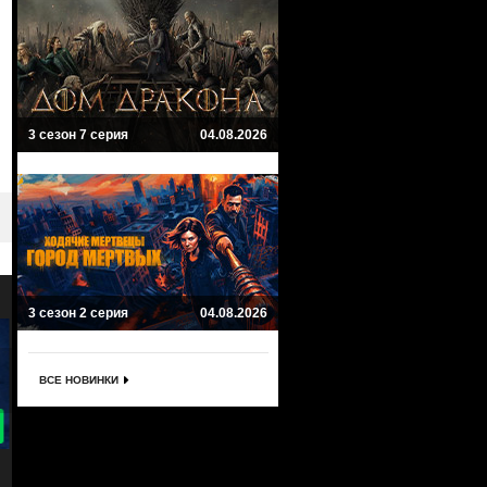
3 сезон 7 серия
04.08.2026
3 сезон 2 серия
04.08.2026
ВСЕ НОВИНКИ
9.1
9
Королевство
Воин
Kingdom
Warrior