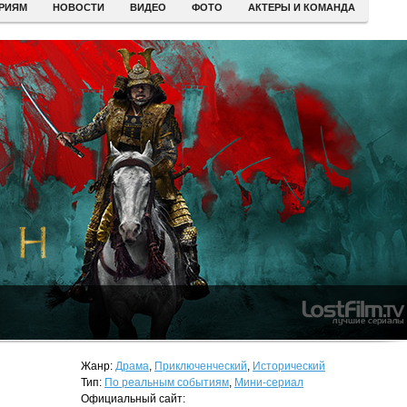
ЕРИЯМ
НОВОСТИ
ВИДЕО
ФОТО
АКТЕРЫ И КОМАНДА
Жанр:
Драма
,
Приключенческий
,
Исторический
Тип:
По реальным событиям
,
Мини-сериал
Официальный сайт: