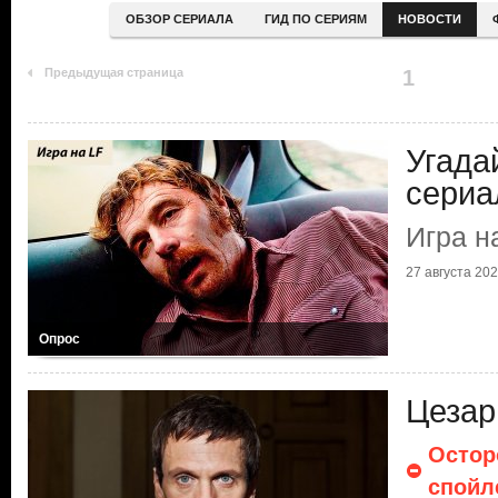
ОБЗОР СЕРИАЛА
ГИД ПО СЕРИЯМ
НОВОСТИ
Предыдущая страница
1
Угада
сериа
Игра н
27 августа 20
Опрос
Цезар
Остор
спойл