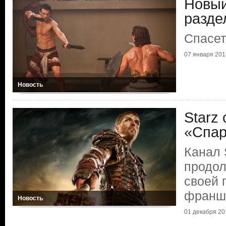
Новый
разде
Спасет
07 января 201
Новость
Starz
«Спар
Канал 
продол
своей 
франш
Новость
01 декабря 20