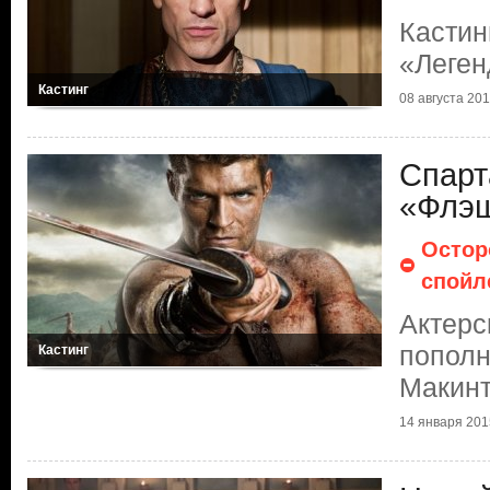
Кастин
«Леген
Кастинг
08 августа 20
Спарт
«Флэ
Остор
спойл
Актерс
пополн
Кастинг
Макин
14 января 201