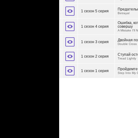
Предатель
1 сезон 5 серия
Betrayal
Ошибка, ко
1 сезон 4 серия
совершу
A Mistake I'll
Двойная по
1 сезон 3 серия
Double Cross
Ступай ос
1 сезон 2 серия
Tread Lightly
Пройдемте 
1 сезон 1 серия
Step Into My O