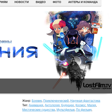
ЕРИЯМ
НОВОСТИ
ВИДЕО
ФОТО
АКТЕРЫ И КОМАНДА
Жанр:
Боевик
,
Приключенческий
,
Научная фантастика
Тип:
Анимация
,
Антология
,
Будущее
,
Космос
,
Магия
,
Мистические существа
,
Мультфильм
,
По фильму
,