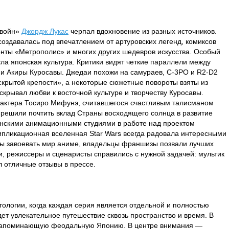
 войн»
Джордж Лукас
черпал вдохновение из разных источников.
создавалась под впечатлением от артуровских легенд, комиксов
нты «Метрополис» и многих других шедевров искусства. Особый
сла японская культура. Критики видят четкие параллели между
и Акиры Куросавы. Джедаи похожи на самураев, C-3PO и R2-D2
 скрытой крепости», а некоторые сюжетные повороты взяты из
скрывал любви к восточной культуре и творчеству Куросавы.
 актера Тосиро Мифунэ, считавшегося счастливым талисманом
m решили почтить вклад Страны восходящего солнца в развитие
онскими анимационными студиями в работе над проектом
ипликационная вселенная Star Wars всегда радовала интересными
ы завоевать мир аниме, владельцы франшизы позвали лучших
и, режиссеры и сценаристы справились с нужной задачей: мультик
 отличные отзывы в прессе.
тологии, когда каждая серия является отдельной и полностью
ет увлекательное путешествие сквозь пространство и время. В
 напоминающую феодальную Японию. В центре внимания —