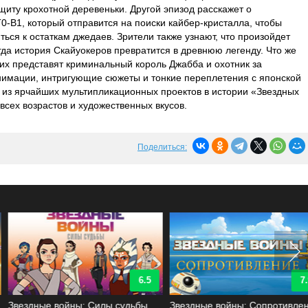
щиту крохотной деревеньки. Другой эпизод расскажет о
0-B1, который отправится на поиски кайбер-кристалла, чтобы
ься к остаткам джедаев. Зрители также узнают, что произойдет
гда история Скайуокеров превратится в древнюю легенду. Что же
их представят криминальный король Джабба и охотник за
нимации, интригующие сюжеты и тонкие переплетения с японской
 из ярчайших мультипликационных проектов в истории «Звездных
всех возрастов и художественных вкусов.
Поделиться:
6.5
7.9
Звездные войны: Силы судьбы
Звездные войны: Сопротивление