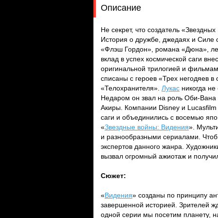
Описание
Не секрет, что создатель «Звездных
История о дружбе, джедаях и Силе 
«Флэш Гордон», романа «Дюна», ле
вклад в успех космической саги вне
оригинальной трилогией и фильмам
списаны с героев «Трех негодяев в
«Телохранителя».
Лукас
никогда не 
Недаром он звал на роль Оби-Вана
Акиры. Компании Disney и Lucasfil
саги и объединились с восемью яп
«
Звездные войны: Видения
». Мульт
и разнообразными сериалами. Чтоб
экспертов данного жанра. Художник
вызвал огромный ажиотаж и получил
Сюжет:
«
Видения
» созданы по принципу ан
завершенной историей. Зрителей жд
одной серии мы посетим планету,