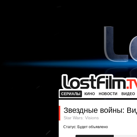
СЕРИАЛЫ
КИНО
НОВОСТИ
ВИДЕО
Звездные войны: В
Star Wars: Visions
Статус: Будет объявлено