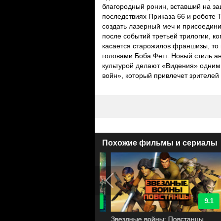
благородный ронин, вставший на за
последствиях Приказа 66 и роботе T
создать лазерный меч и присоединит
после событий третьей трилогии, ко
касается старожилов франшизы, то 
головами Боба Фетт. Новый стиль а
культурой делают «Видения» одним
войн», который привлечет зрителей 
Похожие фильмы и сериалы
9.2
9.1
здные войны: Войны клонов
Звездные войны: Повстанцы