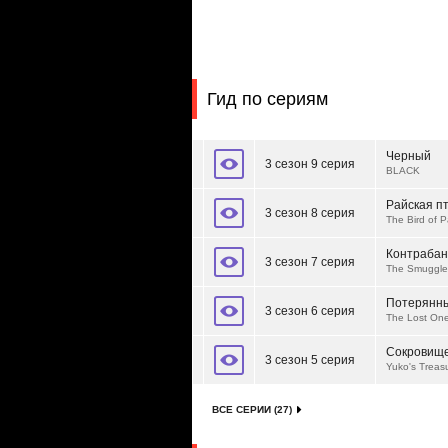
Гид по сериям
Черный
3 сезон 9 серия
BLACK
Райская п
3 сезон 8 серия
The Bird of P
Контрабан
3 сезон 7 серия
The Smuggle
Потерянн
3 сезон 6 серия
The Lost On
Сокровищ
3 сезон 5 серия
Yuko's Treas
ВСЕ СЕРИИ (27)