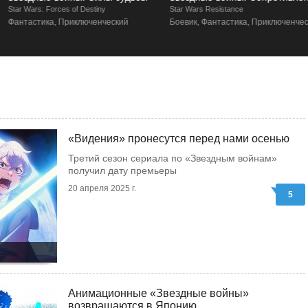
tar Wars: Forces of Destiny
Star Wars Resistance
Фантастика, Приключенческий
Боевик, Фантастика, Приключенчески
«Видения» пронесутся перед нами осенью
Третий сезон сериала по «Звездным войнам»
получил дату премьеры
20 апреля 2025 г.
5
Анимационные «Звездные войны»
возвращаются в Японию