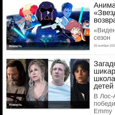
Аним
«Звез
возвр
«Виден
сезон
20 ноября 2024
Новость
Загад
шикар
школа
детей
В Лос-
победи
Новость
Emmy