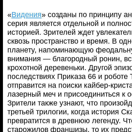
«
Видения
» созданы по принципу ан
серия является отдельной и полно
историей. Зрителей ждет увлекате
сквозь пространство и время. В од
планету, напоминающую феодальн
внимания — благородный ронин, вс
крохотной деревеньки. Другой эпиз
последствиях Приказа 66 и роботе 
отправится на поиски кайбер-крист
лазерный меч и присоединиться к о
Зрители также узнают, что произой
третьей трилогии, когда история С
превратится в древнюю легенду. Чт
старожилов франшизы, то их пред