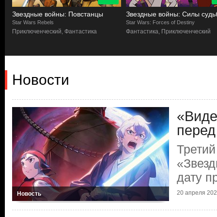
Звездные войны: Повстанцы
Звездные войны: Силы судь
Star Wars Rebels
Star Wars: Forces of Destiny
Приключенческий, Фантастика
Фантастика, Приключенческий
Новости
«Виде
перед
Третий
«Звезд
дату п
20 апреля 2025
Новость