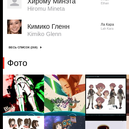
Хирому Минэта
Ethan
Hiromu Mineta
Ла Кара
Кимико Гленн
Lah Kara
Kimiko Glenn
ВЕСЬ СПИСОК (268)
Фото