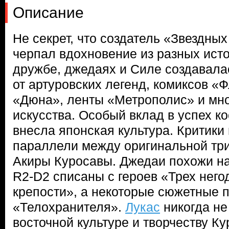
Описание
Не секрет, что создатель «Звездны
черпал вдохновение из разных исто
дружбе, джедаях и Силе создавала
от артуровских легенд, комиксов «
«Дюна», ленты «Метрополис» и мно
искусства. Особый вклад в успех к
внесла японская культура. Критики 
параллели между оригинальной тр
Акиры Куросавы. Джедаи похожи на
R2-D2 списаны с героев «Трех него
крепости», а некоторые сюжетные п
«Телохранителя».
Лукас
никогда не
восточной культуре и творчеству К