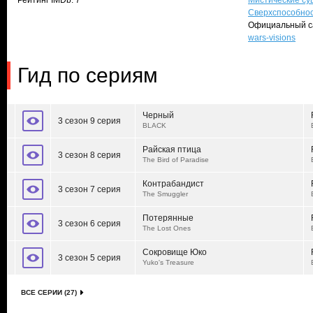
Рейтинг IMDb: 7
Мистические су
Сверхспособно
Официальный с
wars-visions
Гид по сериям
Черный
3 сезон 9 серия
BLACK
Райская птица
3 сезон 8 серия
The Bird of Paradise
Контрабандист
3 сезон 7 серия
The Smuggler
Потерянные
3 сезон 6 серия
The Lost Ones
Сокровище Юко
3 сезон 5 серия
Yuko's Treasure
ВСЕ СЕРИИ (27)