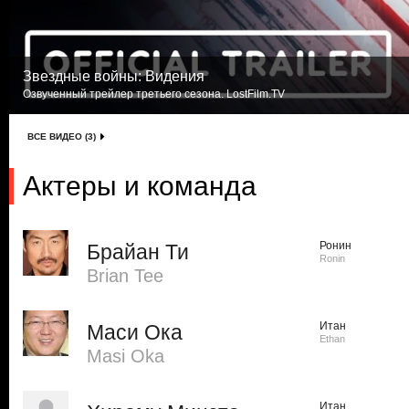
Звездные войны: Видения
Озвученный трейлер третьего сезона. LostFilm.TV
ВСЕ ВИДЕО (3)
Актеры и команда
Ронин
Брайан Ти
Ronin
Brian Tee
Итан
Маси Ока
Ethan
Masi Oka
Итан