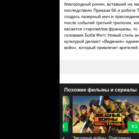
благородный ронин, вставший на за
последствиях Приказа 66 и роботе T
создать лазерный меч и присоединит
после событий третьей трилогии, ко
касается старожилов франшизы, то 
головами Боба Фетт. Новый стиль а
культурой делают «Видения» одним
войн», который привлечет зрителей 
Похожие фильмы и сериалы
9.2
9.1
здные войны: Войны клонов
Звездные войны: Повстанцы