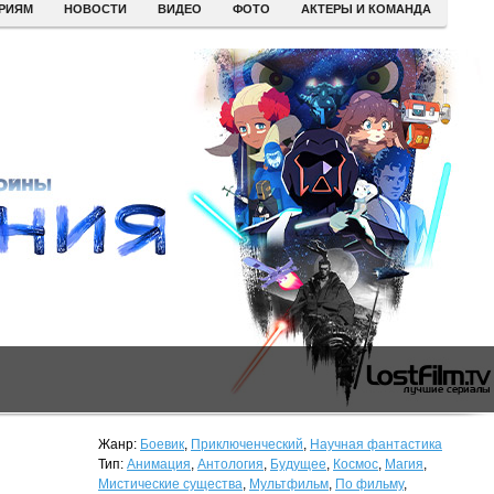
ЕРИЯМ
НОВОСТИ
ВИДЕО
ФОТО
АКТЕРЫ И КОМАНДА
Жанр:
Боевик
,
Приключенческий
,
Научная фантастика
Тип:
Анимация
,
Антология
,
Будущее
,
Космос
,
Магия
,
Мистические существа
,
Мультфильм
,
По фильму
,