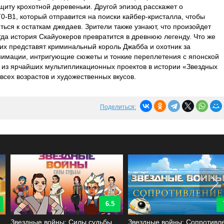
щиту крохотной деревеньки. Другой эпизод расскажет о
0-B1, который отправится на поиски кайбер-кристалла, чтобы
ься к остаткам джедаев. Зрители также узнают, что произойдет
гда история Скайуокеров превратится в древнюю легенду. Что же
их представят криминальный король Джабба и охотник за
нимации, интригующие сюжеты и тонкие переплетения с японской
 из ярчайших мультипликационных проектов в истории «Звездных
всех возрастов и художественных вкусов.
Поделиться:
6.5
7.9
Звездные войны: Силы судьбы
Звездные войны: Сопротивление