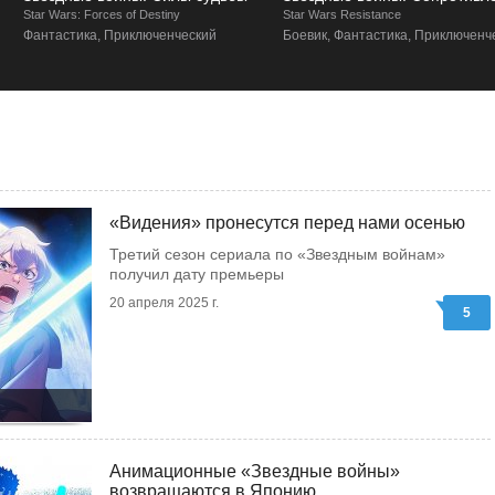
tar Wars: Forces of Destiny
Star Wars Resistance
Фантастика, Приключенческий
Боевик, Фантастика, Приключенчески
«Видения» пронесутся перед нами осенью
Третий сезон сериала по «Звездным войнам»
получил дату премьеры
20 апреля 2025 г.
5
Анимационные «Звездные войны»
возвращаются в Японию