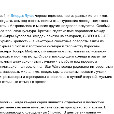
 войн»
Джордж Лукас
черпал вдохновение из разных источников.
создавалась под впечатлением от артуровских легенд, комиксов
нты «Метрополис» и многих других шедевров искусства. Особый
сла японская культура. Критики видят четкие параллели между
и Акиры Куросавы. Джедаи похожи на самураев, C-3PO и R2-D2
 скрытой крепости», а некоторые сюжетные повороты взяты из
скрывал любви к восточной культуре и творчеству Куросавы.
 актера Тосиро Мифунэ, считавшегося счастливым талисманом
m решили почтить вклад Страны восходящего солнца в развитие
онскими анимационными студиями в работе над проектом
ипликационная вселенная Star Wars всегда радовала интересными
ы завоевать мир аниме, владельцы франшизы позвали лучших
и, режиссеры и сценаристы справились с нужной задачей: мультик
 отличные отзывы в прессе.
тологии, когда каждая серия является отдельной и полностью
ет увлекательное путешествие сквозь пространство и время. В
 напоминающую феодальную Японию. В центре внимания —