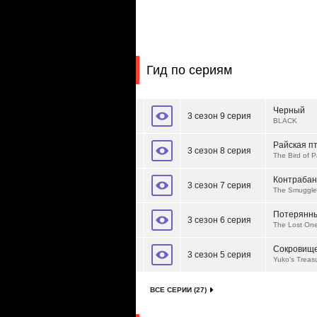
Гид по сериям
Черный
3 сезон 9 серия
BLACK
Райская п
3 сезон 8 серия
The Bird of P
Контрабан
3 сезон 7 серия
The Smuggle
Потерянн
3 сезон 6 серия
The Lost On
Сокровищ
3 сезон 5 серия
Yuko's Treas
ВСЕ СЕРИИ (27)