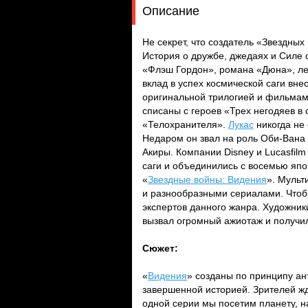
Описание
Не секрет, что создатель «Звездных
История о дружбе, джедаях и Силе 
«Флэш Гордон», романа «Дюна», ле
вклад в успех космической саги вне
оригинальной трилогией и фильмам
списаны с героев «Трех негодяев в
«Телохранителя».
Лукас
никогда не 
Недаром он звал на роль Оби-Вана
Акиры. Компании Disney и Lucasfil
саги и объединились с восемью яп
«
Звездные войны: Видения
». Мульт
и разнообразными сериалами. Чтоб
экспертов данного жанра. Художник
вызвал огромный ажиотаж и получил
Сюжет:
«
Видения
» созданы по принципу ан
завершенной историей. Зрителей жд
одной серии мы посетим планету,