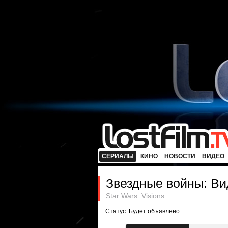
СЕРИАЛЫ
КИНО
НОВОСТИ
ВИДЕО
Звездные войны: В
Star Wars: Visions
Статус: Будет объявлено