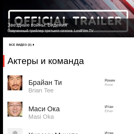
Звездные войны: Видения
Озвученный трейлер третьего сезона. LostFilm.TV
ВСЕ ВИДЕО (3)
Актеры и команда
Ронин
Брайан Ти
Ronin
Brian Tee
Итан
Маси Ока
Ethan
Masi Oka
Итан