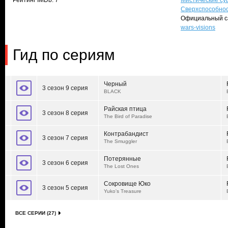
Рейтинг IMDb: 7
Мистические су
Сверхспособно
Официальный с
wars-visions
Гид по сериям
Черный
3 сезон 9 серия
BLACK
Райская птица
3 сезон 8 серия
The Bird of Paradise
Контрабандист
3 сезон 7 серия
The Smuggler
Потерянные
3 сезон 6 серия
The Lost Ones
Сокровище Юко
3 сезон 5 серия
Yuko's Treasure
ВСЕ СЕРИИ (27)