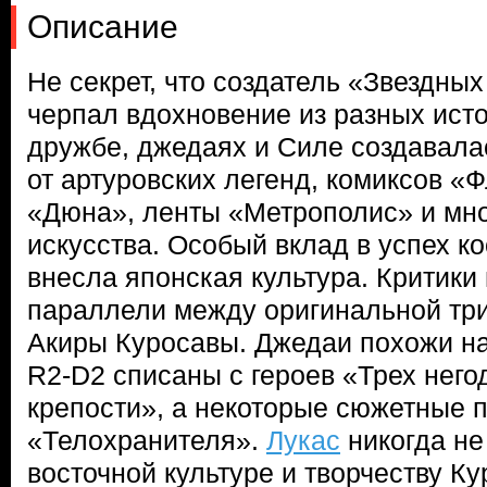
Описание
Не секрет, что создатель «Звездны
черпал вдохновение из разных исто
дружбе, джедаях и Силе создавала
от артуровских легенд, комиксов «
«Дюна», ленты «Метрополис» и мно
искусства. Особый вклад в успех к
внесла японская культура. Критики 
параллели между оригинальной тр
Акиры Куросавы. Джедаи похожи на
R2-D2 списаны с героев «Трех него
крепости», а некоторые сюжетные п
«Телохранителя».
Лукас
никогда не
восточной культуре и творчеству К