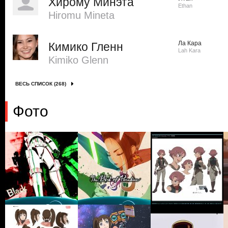
Хирому Минэта
Ethan
Hiromu Mineta
Ла Кара
Кимико Гленн
Lah Kara
Kimiko Glenn
ВЕСЬ СПИСОК (268)
Фото