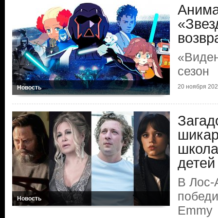
Аним
«Звез
возвр
«Виден
сезон
20 ноября 2024
Новость
Загад
шикар
школа
детей
В Лос-
победи
Новость
Emmy