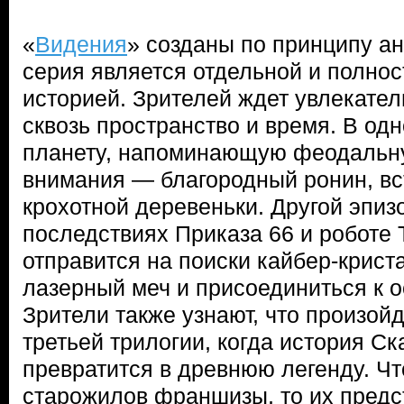
«
Видения
» созданы по принципу ан
серия является отдельной и полно
историей. Зрителей ждет увлекате
сквозь пространство и время. В од
планету, напоминающую феодальн
внимания — благородный ронин, вс
крохотной деревеньки. Другой эпиз
последствиях Приказа 66 и роботе 
отправится на поиски кайбер-крист
лазерный меч и присоединиться к о
Зрители также узнают, что произой
третьей трилогии, когда история С
превратится в древнюю легенду. Чт
старожилов франшизы, то их пред