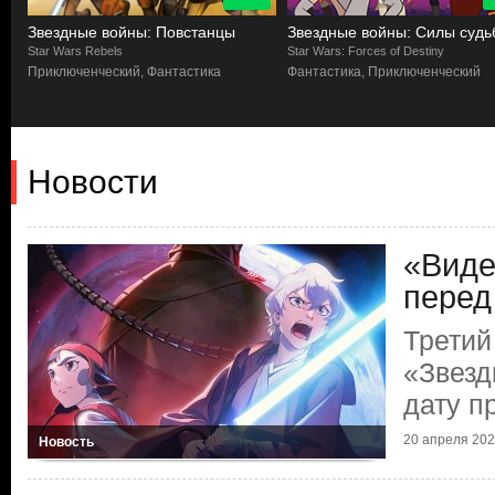
Звездные войны: Повстанцы
Звездные войны: Силы судь
Star Wars Rebels
Star Wars: Forces of Destiny
Приключенческий, Фантастика
Фантастика, Приключенческий
Новости
«Виде
перед
Третий
«Звезд
дату п
20 апреля 2025
Новость