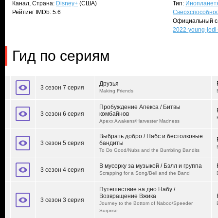
Канал, Страна:
Disney+
(США)
Тип:
Инопланет
Рейтинг IMDb: 5.6
Сверхспособно
Официальный с
2022-young-jedi
Гид по сериям
Друзья
3 сезон 7 серия
Making Friends
Пробуждение Апекса / Битвы
3 сезон 6 серия
комбайнов
Apexx Awakens/Harvester Madness
Выбрать добро / Набс и бестолковые
3 сезон 5 серия
бандиты
To Do Good/Nubs and the Bumbling Bandits
В мусорку за музыкой / Бэлл и группа
3 сезон 4 серия
Scrapping for a Song/Bell and the Band
Путешествие на дно Набу /
Возвращение Вжика
3 сезон 3 серия
Journey to the Bottom of Naboo/Speeder
Surprise