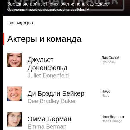
Звездные войны: Приключения юных джедаев
Озвученный трейлер первого сезона. LostFilm.TV
ВСЕ ВИДЕО (1)
Актеры и команда
Лис Солей
Джульет
Lys Solay
Доненфельд
Juliet Donenfeld
Набс
Ди Брэдли Бейкер
Nubs
Dee Bradley Baker
Нэш Дюранго
Эмма Берман
Nash Durango
Emma Berman