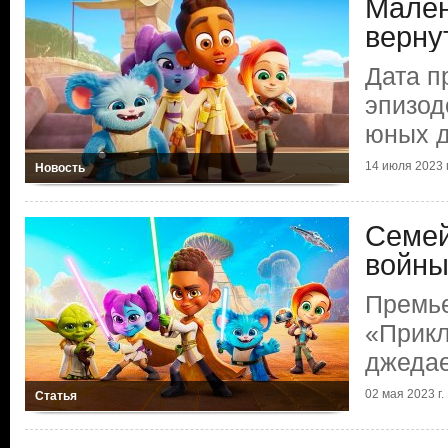
Мален
верну
Дата п
эпизод
юных 
14 июля 2023 г
Новость
Семей
войн
Премь
«Прик
джеда
02 мая 2023 г.
Статья