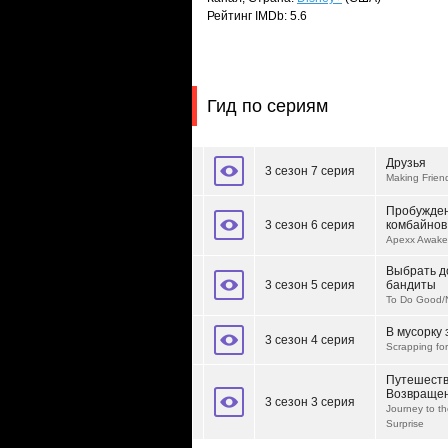
Рейтинг IMDb: 5.6
Гид по сериям
Друзья
3 сезон 7 серия
Making Frien
Пробужден
3 сезон 6 серия
комбайнов
Apexx Awake
Выбрать д
3 сезон 5 серия
бандиты
To Do Good/N
В мусорку 
3 сезон 4 серия
Scrapping fo
Путешеств
Возвращен
3 сезон 3 серия
Journey to t
Surprise