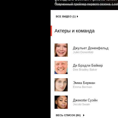
Озвученный трейлер первого сезона. Lost
ВСЕ ВИДЕО (1)
Актеры и команда
Джульет Доненфельд
Juliet Donenfeld
Ди Брэдли Бейкер
Dee Bradley Baker
Эмма Берман
Emma Berman
Джекоби Суэйн
Jecobi Swain
ВЕСЬ СПИСОК (86)