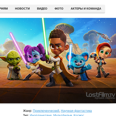
ЕРИЯМ
НОВОСТИ
ВИДЕО
ФОТО
АКТЕРЫ И КОМАНДА
Жанр:
Приключенческий
,
Научная фантастика
Тип:
Инопланетяне
,
Мультфильм
,
Космос
,