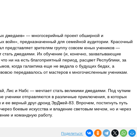
ых джедаев» — многосерийный проект обширной и
ых войн», предназначенный для семейной аудитории. Красочный
л представляет зрителям группу совсем юных учеников —
т стать джедаями. Их обучение (и, конечно, захватывающие
что ни на есть благоприятный период, расцвет Республики, за
мов, когда галактика еще не ведала о будущих бедах, а
 вовсю передавалось от мастеров к многочисленным ученикам.
й, Лис и Набс — мечтает стать великими джедаями. Под чутким
е ученики отправляются в различные приключения, в которых
и ее верный друг-дроид ЭрДжей-83. Впрочем, постигнуть путь
 через боевые искусства и владение световым мечом, но и через
ение и командную работу.
Поделиться: