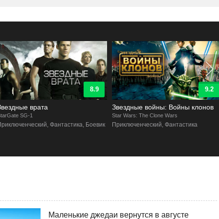
8.9
9.2
Звездные врата
Звездные войны: Войны клонов
tarGate SG-1
Star Wars: The Clone Wars
Приключенческий, Фантастика, Боевик
Приключенческий, Фантастика
Маленькие джедаи вернутся в августе