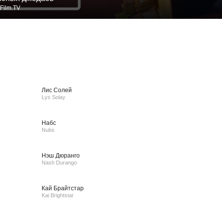
Film.TV
Лис Солей
Lys Solay
Набс
Nubs
Нэш Дюранго
Nash Durango
Кай Брайтстар
Kai Brightstar