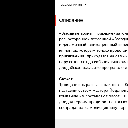
ВСЕ СЕРИИ (55)
Описание
«Звездные войны: Приключения юн
разносторонней вселенной «Звездн
и динамичный, анимационный сериа
юнлингов, которым только предстои
приключения) приходятся на самый 
пару сотен лет до событий кинофиль
джедайское искусство процветало и
Сюжет
Троица очень разных юнлингов — Ка
наставничеством мастера Йоды юны
компанию им составляют пилот Нэш 
джедая героям предстоит не только
сострадание, самодисциплину, терп