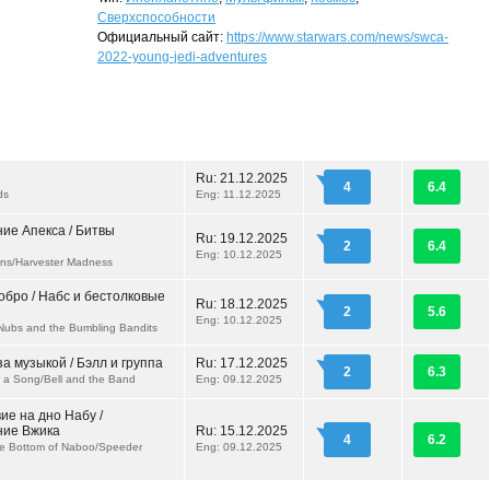
Сверхспособности
Официальный сайт:
https://www.starwars.com/news/swca-
2022-young-jedi-adventures
Ru:
21.12.2025
4
6.4
ds
Eng: 11.12.2025
ие Апекса / Битвы
Ru:
19.12.2025
2
6.4
Eng: 10.12.2025
ns/Harvester Madness
обро / Набс и бестолковые
Ru:
18.12.2025
2
5.6
Eng: 10.12.2025
ubs and the Bumbling Bandits
за музыкой / Бэлл и группа
Ru:
17.12.2025
2
6.3
r a Song/Bell and the Band
Eng: 09.12.2025
ие на дно Набу /
ие Вжика
Ru:
15.12.2025
4
6.2
he Bottom of Naboo/Speeder
Eng: 09.12.2025