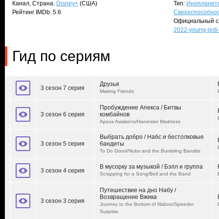
Канал, Страна:
Disney+
(США)
Тип:
Инопланет
Рейтинг IMDb: 5.6
Сверхспособно
Официальный с
2022-young-jedi
Гид по сериям
Друзья
3 сезон 7 серия
Making Friends
Пробуждение Апекса / Битвы
3 сезон 6 серия
комбайнов
Apexx Awakens/Harvester Madness
Выбрать добро / Набс и бестолковые
3 сезон 5 серия
бандиты
To Do Good/Nubs and the Bumbling Bandits
В мусорку за музыкой / Бэлл и группа
3 сезон 4 серия
Scrapping for a Song/Bell and the Band
Путешествие на дно Набу /
Возвращение Вжика
3 сезон 3 серия
Journey to the Bottom of Naboo/Speeder
Surprise