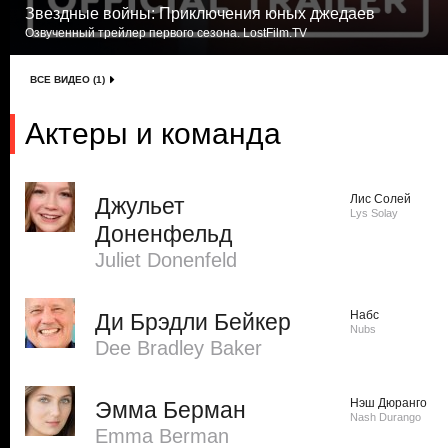
Звездные войны: Приключения юных джедаев
Озвученный трейлер первого сезона. LostFilm.TV
ВСЕ ВИДЕО (1)
Актеры и команда
Лис Солей
Джульет
Lys Solay
Доненфельд
Juliet Donenfeld
Набс
Ди Брэдли Бейкер
Nubs
Dee Bradley Baker
Нэш Дюранго
Эмма Берман
Nash Durango
Emma Berman