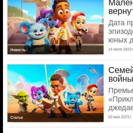
Мален
верну
Дата п
эпизод
юных 
14 июля 2023 г
Новость
Семей
войн
Премь
«Прик
джеда
02 мая 2023 г.
Статья