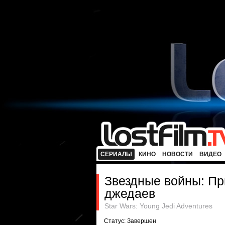
СЕРИАЛЫ
КИНО
НОВОСТИ
ВИДЕО
Звездные войны: П
джедаев
Star Wars: Young Jedi Adventures
Статус: Завершен