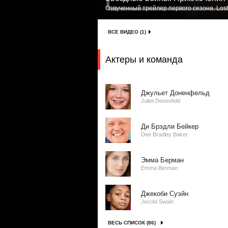
Озвученный трейлер первого сезона. Lost
ВСЕ ВИДЕО (1)
Актеры и команда
Джульет Доненфельд
Juliet Donenfeld
Ди Брэдли Бейкер
Dee Bradley Baker
Эмма Берман
Emma Berman
Джекоби Суэйн
Jecobi Swain
ВЕСЬ СПИСОК (86)