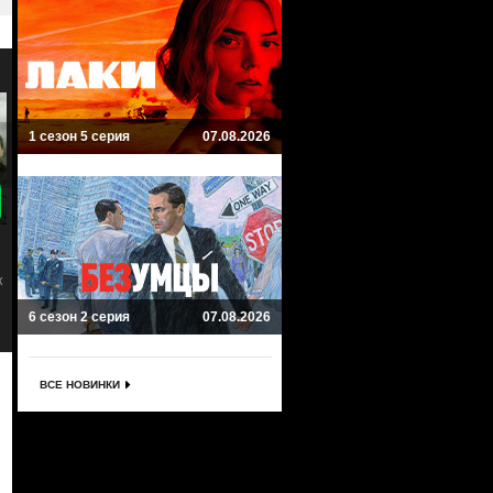
1 сезон 5 серия
07.08.2026
8.8
9
Звездные врата: Вселенная
Звездные войны: Повстанцы
Stargate: Universe
Star Wars Rebels
Приключенческий, Фантастика, Боевик
Приключенческий, Фантастика
6 сезон 2 серия
07.08.2026
ВСЕ НОВИНКИ