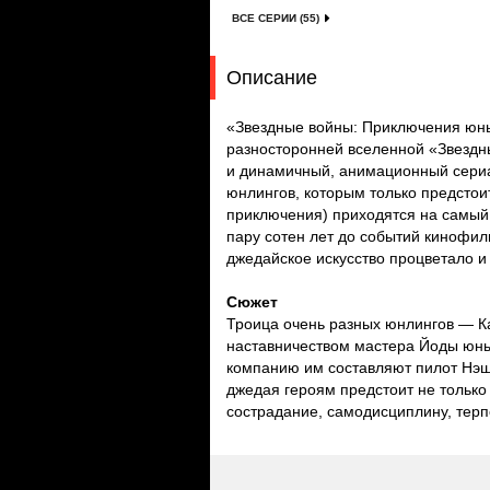
ВСЕ СЕРИИ (55)
Описание
«Звездные войны: Приключения юн
разносторонней вселенной «Звездн
и динамичный, анимационный сериа
юнлингов, которым только предстои
приключения) приходятся на самый 
пару сотен лет до событий кинофиль
джедайское искусство процветало и
Сюжет
Троица очень разных юнлингов — Ка
наставничеством мастера Йоды юны
компанию им составляют пилот Нэш 
джедая героям предстоит не только
сострадание, самодисциплину, терп