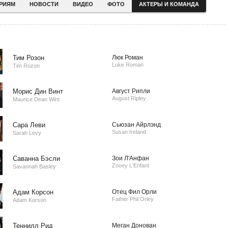
ЕРИЯМ
НОВОСТИ
ВИДЕО
ФОТО
АКТЕРЫ И КОМАНДА
Тим Розон
Люк Роман
Luke Roman
Tim Rozon
Морис Дин Винт
Август Рипли
August Ripley
Maurice Dean Wint
Сара Леви
Сьюзан Айрлэнд
Susan Ireland
Sarah Levy
Саванна Бэсли
Зои Л'Анфан
Zooey L'Enfant
Savannah Basley
Адам Корсон
Отец Фил Орли
Father Phil Orley
Adam Korson
Теннилл Рид
Меган Донован