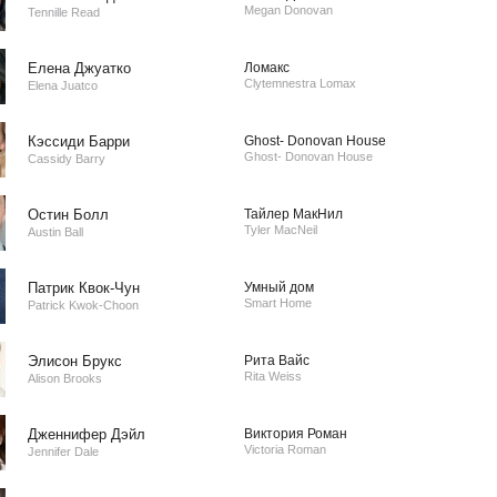
Megan Donovan
Tennille Read
Елена Джуатко
Ломакс
Clytemnestra Lomax
Elena Juatco
Кэссиди Барри
Ghost- Donovan House
Ghost- Donovan House
Cassidy Barry
Остин Болл
Тайлер МакНил
Tyler MacNeil
Austin Ball
Патрик Квок-Чун
Умный дом
Smart Home
Patrick Kwok-Choon
Элисон Брукс
Рита Вайс
Rita Weiss
Alison Brooks
Дженнифер Дэйл
Виктория Роман
Victoria Roman
Jennifer Dale