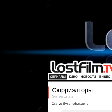
СЕРИАЛЫ
КИНО
НОВОСТИ
ВИДЕО
Сюрриэлторы
SurrealEstate
Статус: Будет объявлено