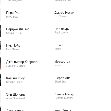
Tim Progosh
Прия Рао
Доктор Несмит
Dr. Naismith
Priya Rao
Серджо Ди Зио
Пол Лоури
Paul Lowry
Sergio Di Zio
Ник Нейм
Блэйк
Blake
Nck Name
Дженнифер Кэрролл
Медсестра
Nurse
Jennifer Carroll
Катиша Шоу
Шерри Ино
Sheri Eno
Katisha Shaw
Энн Шеперд
Линэтт Микер
Lynette Meeker
Anne Shepherd
Лиза Ковак
Кора Ломакс