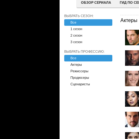
ОБЗОР СЕРИАЛА
ГИД ПО С
ВЫБРАТЬ СЕЗОН:
Актеры
Все
1 сезон
2 сезон
3 сезон
ВЫБРАТЬ ПРОФЕССИЮ:
Все
Актеры
Режиссеры
Продюсеры
Сценаристы