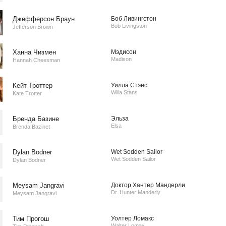
Джефферсон Браун
Боб Ливингстон
Bob Livingston
Jefferson Brown
Ханна Чизмен
Мэдисон
Madison
Hannah Cheesman
Кейт Троттер
Уилла Стэнс
Willa Stans
Kate Trotter
Бренда Базине
Эльза
Elsa
Brenda Bazinet
Dylan Bodner
Wet Sodden Sailor
Wet Sodden Sailor
Dylan Bodner
Meysam Jangravi
Доктор Хантер Мандерли
Dr. Hunter Manderly
Meysam Jangravi
Тим Прогош
Уолтер Ломакс
Walter Lomax