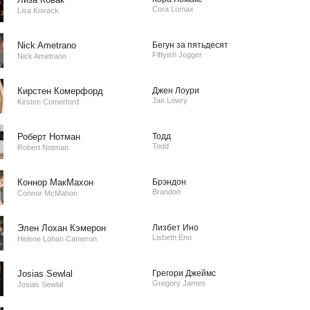
Cora Lomax
Lisa Kovack
Nick Ametrano
Бегун за пятьдесят
Fiftyish Jogger
Nick Ametrano
Кирстен Комерфорд
Джен Лоури
Jan Lowry
Kirsten Comerford
Роберт Нотман
Тодд
Todd
Robert Notman
Коннор МакМахон
Брэндон
Brandon
Connor McMahon
Элен Лохан Кэмерон
Лизбет Ино
Lisbeth Eno
Helene Lohan Cameron
Josias Sewlal
Грегори Джеймс
Gregory James
Josias Sewlal