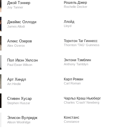
Джой Тэннер
Рошель Дэкер
Rochelle Decker
Joy Tanner
Джеймс Оллоди
Ллойд
Lloyd
James Allodi
Алекс Озеров
Торнтон Таг Гиннесс
Thornton 'TAG' Guinness
Alex Ozerov
Пол Ивэн Уилсон
Энтони Тэмблин
Anthony Tamblyn
Paul Ewan Wilson
Арт Хиндл
Карл Роман
Carl Roman
Art Hindle
Стивен Хусар
Чарльз Краш Ньюберг
Charles 'Crash' Newberg
Stephen Huszar
Элисон Вулридж
Констанс
Constance
Alison Woolridge