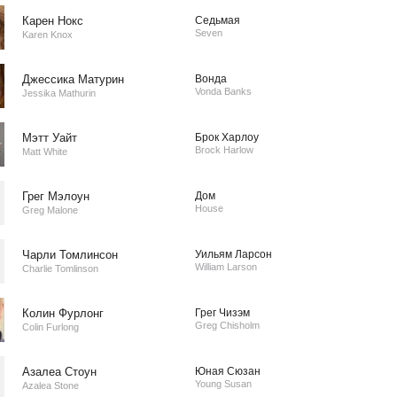
Карен Нокс
Седьмая
Seven
Karen Knox
Джессика Матурин
Вонда
Vonda Banks
Jessika Mathurin
Мэтт Уайт
Брок Харлоу
Brock Harlow
Matt White
Грег Мэлоун
Дом
House
Greg Malone
Чарли Томлинсон
Уильям Ларсон
William Larson
Charlie Tomlinson
Колин Фурлонг
Грег Чизэм
Greg Chisholm
Colin Furlong
Азалеа Стоун
Юная Сюзан
Young Susan
Azalea Stone