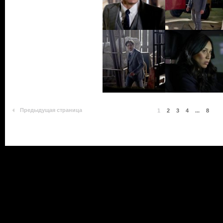
Предыдущая страница
1
2
3
4
...
8