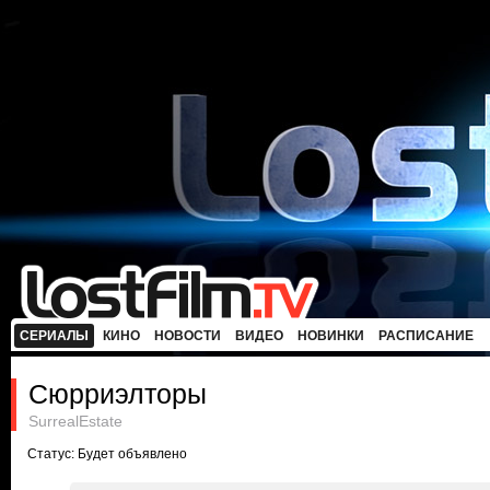
СЕРИАЛЫ
КИНО
НОВОСТИ
ВИДЕО
НОВИНКИ
РАСПИСАНИЕ
Сюрриэлторы
SurrealEstate
Статус: Будет объявлено