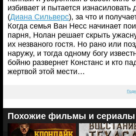
избивает и пытается изнасиловать
(
Диана Сильверс
), за что и получа
Когда семья Ван Несс начинает по
парня, Нолан решает скрыть ужасн
их незваного гостя. Но рано или по
наружу, и тогда одному богу извест
бойню развернет Констанс и кто па
жертвой этой мести…
Поде
Похожие фильмы и сериалы