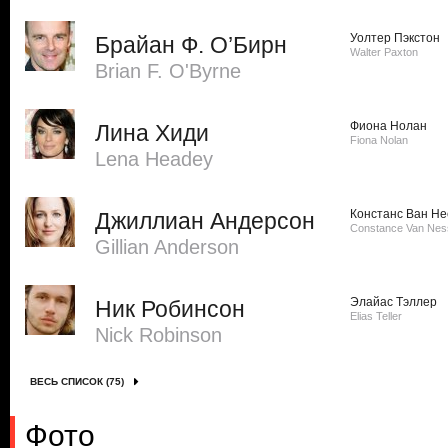
Уолтер Пэкстон
Брайан Ф. О’Бирн
Walter Paxton
Brian F. O'Byrne
Фиона Нолан
Лина Хиди
Fiona Nolan
Lena Headey
Констанс Ван Не
Джиллиан Андерсон
Constance Van Nes
Gillian Anderson
Элайас Тэллер
Ник Робинсон
Elias Teller
Nick Robinson
ВЕСЬ СПИСОК (75)
Фото