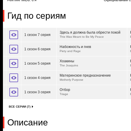
Рейтинг IMDb: 6.4
Официальный с
Гид по сериям
Здесь я должна была обрести покой
1 сезон 7 серия
This Was Meant to Be My Peace
Набожность и гнев
1 сезон 6 серия
Piety and Rage
Хоакины
1 сезон 5 серия
The Joaquins
Материнское предназначение
1 сезон 4 серия
Motherly Purpose
Отбор
1 сезон 3 серия
Triage
ВСЕ СЕРИИ (7)
Описание