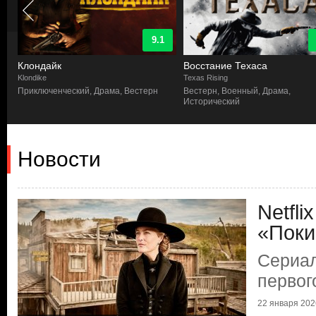
9.1
Клондайк
Восстание Техаса
Klondike
Texas Rising
Приключенческий, Драма, Вестерн
Вестерн, Военный, Драма,
Исторический
Новости
Netfli
«Поки
Сериал
первог
22 января 2026