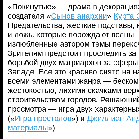
«Покинутые» — драма в декорациях
создателя «
Сынов анархии
»
Курта 
Предательства, жесткие подставы,
и ложь, которые порождают волны 
излюбленные автором темы переко
Зрителям предстоит проследить за
борьбой двух матриархов за сферы
Западе. Все это красиво снято на 
всеми элементами жанра — беско
жестокостью, лихими скачками вер
строительством городов. Решающий
просмотра — игра двух характерны
(«
Игра престолов
») и
Джиллиан Ан
материалы
»).