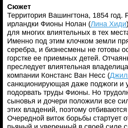
Сюжет
Территория Вашингтона, 1854 год. 
ирландки Фионы Нолан (
Лина Хиди
для многих влиятельных в тех мес
Именно под этим клочком земли пр
серебра, и бизнесмены не готовы о
горстке ее приемных детей. Отчаян
преследует влиятельная владелиц
компании Констанс Ван Несс (
Джил
санкционирующая даже поджоги и у
подорвать труды Фионы. Но трудо
сыновья и дочери положили все си
этих владений, поэтому отбиваются 
Очередной виток борьбы стартует 
пьяный и уверенный в своей силе 