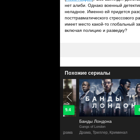
нет алиби. Однако военный детектив
неладное. Именно ей придется разо
посттравматического стрессового р
имеет место какой-то глобальный з
включая полицию и разведку?
Похожие сериалы
9.4
8.4
озреваемый
Банды Лондона
n of Interest
Gangs of London
H
ктив, Боевик, Фантастика, Драма
Драма, Триллер, Криминал