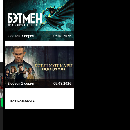
2 сезон 3 серия
05.08.2026
2 сезон 1 серия
05.08.2026
ВСЕ НОВИНКИ
8.9
8
Защищая Джейкоба
Невиновен
Defending Jacob
El inocente
Триллер, Криминал, Мистика, Драма
Драма, Криминал