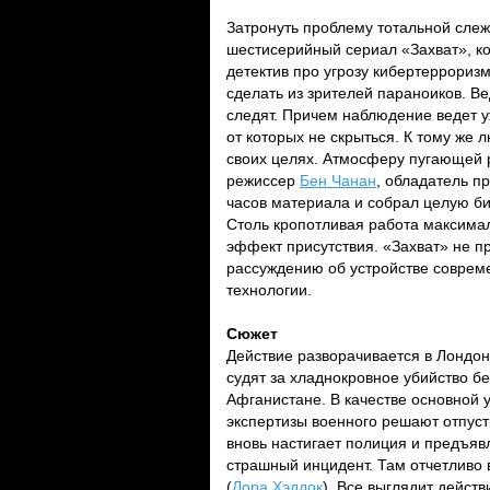
Затронуть проблему тотальной сле
шестисерийный сериал «Захват», к
детектив про угрозу кибертеррориз
сделать из зрителей параноиков. Ве
следят. Причем наблюдение ведет 
от которых не скрыться. К тому же 
своих целях. Атмосферу пугающей 
режиссер
Бен Чанан
, обладатель п
часов материала и собрал целую би
Столь кропотливая работа максимал
эффект присутствия. «Захват» не п
рассуждению об устройстве совреме
технологии.
Сюжет
Действие разворачивается в Лондо
судят за хладнокровное убийство б
Афганистане. В качестве основной 
экспертизы военного решают отпусти
вновь настигает полиция и предъяв
страшный инцидент. Там отчетливо 
(
Лора Хэддок
). Все выглядит дейст