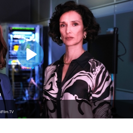
tFilm.TV