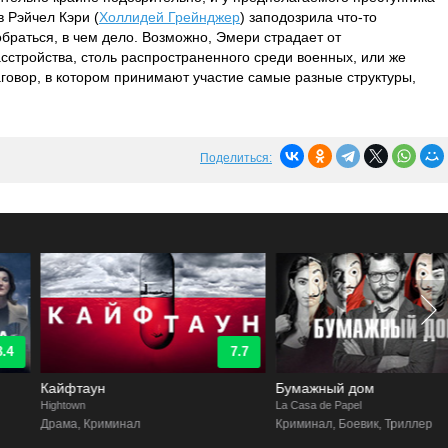
 Рэйчел Кэри (
Холлидей Грейнджер
) заподозрила что-то
браться, в чем дело. Возможно, Эмери страдает от
асстройства, столь распространенного среди военных, или же
аговор, в котором принимают участие самые разные структуры,
Поделиться:
7.7
8.9
Кайфтаун
Бумажный дом
ightown
La Casa de Papel
Драма, Криминал
Криминал, Боевик, Триллер