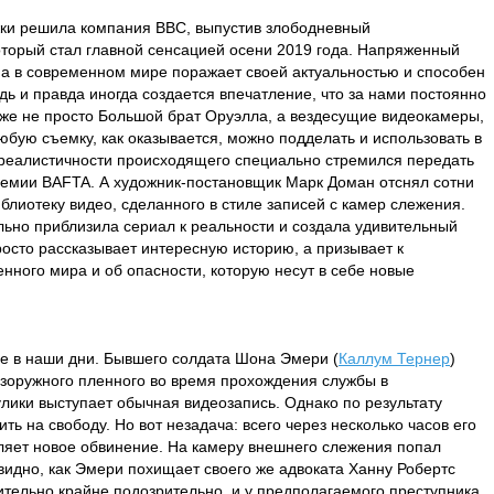
жки решила компания BBC, выпустив злободневный
оторый стал главной сенсацией осени 2019 года. Напряженный
ма в современном мире поражает своей актуальностью и способен
дь и правда иногда создается впечатление, что за нами постоянно
уже не просто Большой брат Оруэлла, а вездесущие видеокамеры,
любую съемку, как оказывается, можно подделать и использовать в
реалистичности происходящего специально стремился передать
ремии BAFTA. А художник-постановщик Марк Доман отснял сотни
блиотеку видео, сделанного в стиле записей с камер слежения.
ьно приблизила сериал к реальности и создала удивительный
росто рассказывает интересную историю, а призывает к
нного мира и об опасности, которую несут в себе новые
не в наши дни. Бывшего солдата Шона Эмери (
Каллум Тернер
)
езоружного пленного во время прохождения службы в
улики выступает обычная видеозапись. Однако по результату
ть на свободу. Но вот незадача: всего через несколько часов его
ляет новое обвинение. На камеру внешнего слежения попал
видно, как Эмери похищает своего же адвоката Ханну Робертс
вительно крайне подозрительно, и у предполагаемого преступника