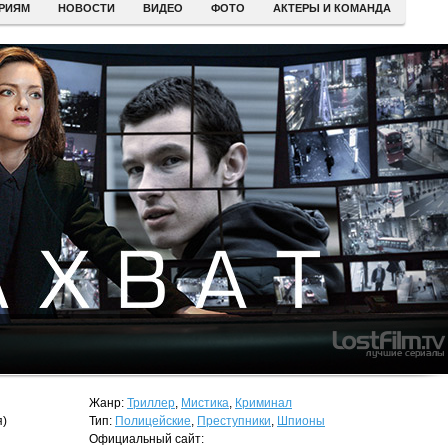
ЕРИЯМ
НОВОСТИ
ВИДЕО
ФОТО
АКТЕРЫ И КОМАНДА
Жанр:
Триллер
,
Мистика
,
Криминал
я)
Тип:
Полицейские
,
Преступники
,
Шпионы
Официальный сайт: