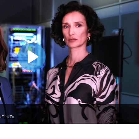
tFilm.TV