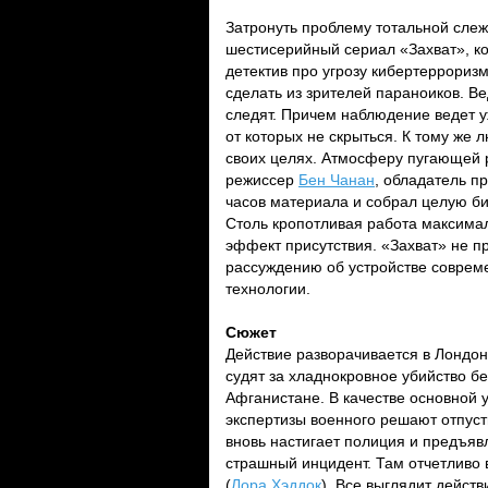
Затронуть проблему тотальной сле
шестисерийный сериал «Захват», к
детектив про угрозу кибертеррориз
сделать из зрителей параноиков. Ве
следят. Причем наблюдение ведет 
от которых не скрыться. К тому же 
своих целях. Атмосферу пугающей 
режиссер
Бен Чанан
, обладатель п
часов материала и собрал целую би
Столь кропотливая работа максимал
эффект присутствия. «Захват» не п
рассуждению об устройстве совреме
технологии.
Сюжет
Действие разворачивается в Лондо
судят за хладнокровное убийство б
Афганистане. В качестве основной 
экспертизы военного решают отпусти
вновь настигает полиция и предъяв
страшный инцидент. Там отчетливо 
(
Лора Хэддок
). Все выглядит дейст