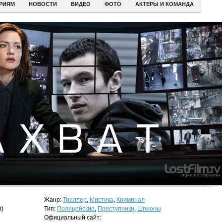
ЕРИЯМ
НОВОСТИ
ВИДЕО
ФОТО
АКТЕРЫ И КОМАНДА
Жанр:
Триллер
,
Мистика
,
Криминал
я)
Тип:
Полицейские
,
Преступники
,
Шпионы
Официальный сайт: