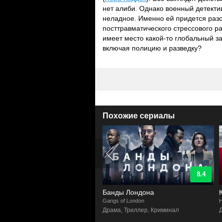
нет алиби. Однако военный детектив
неладное. Именно ей придется разо
посттравматического стрессового р
имеет место какой-то глобальный з
включая полицию и разведку?
Похожие сериалы
9.4
8.4
озреваемый
Банды Лондона
n of Interest
Gangs of London
H
ктив, Боевик, Фантастика, Драма
Драма, Триллер, Криминал