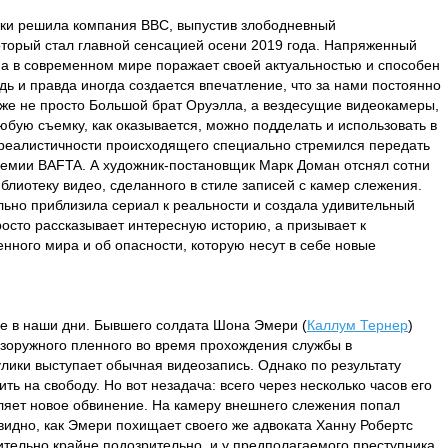
жки решила компания BBC, выпустив злободневный
оторый стал главной сенсацией осени 2019 года. Напряженный
ма в современном мире поражает своей актуальностью и способен
дь и правда иногда создается впечатление, что за нами постоянно
уже не просто Большой брат Оруэлла, а вездесущие видеокамеры,
любую съемку, как оказывается, можно подделать и использовать в
реалистичности происходящего специально стремился передать
ремии BAFTA. А художник-постановщик Марк Доман отснял сотни
блиотеку видео, сделанного в стиле записей с камер слежения.
ьно приблизила сериал к реальности и создала удивительный
росто рассказывает интересную историю, а призывает к
нного мира и об опасности, которую несут в себе новые
не в наши дни. Бывшего солдата Шона Эмери (
Каллум Тернер
)
езоружного пленного во время прохождения службы в
улики выступает обычная видеозапись. Однако по результату
ть на свободу. Но вот незадача: всего через несколько часов его
ляет новое обвинение. На камеру внешнего слежения попал
видно, как Эмери похищает своего же адвоката Ханну Робертс
вительно крайне подозрительно, и у предполагаемого преступника