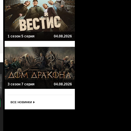
1 сезон 5 серия
04.08.2026
3 сезон 7 серия
04.08.2026
ВСЕ НОВИНКИ
8.9
8
Защищая Джейкоба
Невиновен
Defending Jacob
El inocente
Триллер, Криминал, Мистика, Драма
Драма, Криминал