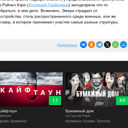
 Рэйчел Кэри (
Холлидей Грейнджер
) заподозрила что-то
браться, в чем дело. Возможно, Эмери страдает от
асстройства, столь распространенного среди военных, или же
аговор, в котором принимают участие самые разные структуры,
Поделиться:
7.7
8.9
Кайфтаун
Бумажный дом
ightown
La Casa de Papel
Драма, Криминал
Криминал, Боевик, Триллер