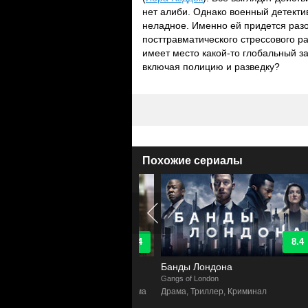
нет алиби. Однако военный детектив
неладное. Именно ей придется разо
посттравматического стрессового р
имеет место какой-то глобальный з
включая полицию и разведку?
Похожие сериалы
9.4
8.4
озреваемый
Банды Лондона
n of Interest
Gangs of London
H
ктив, Боевик, Фантастика, Драма
Драма, Триллер, Криминал