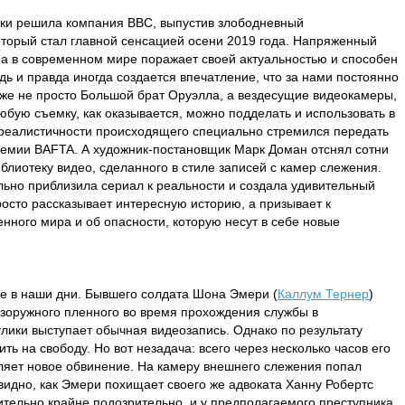
жки решила компания BBC, выпустив злободневный
оторый стал главной сенсацией осени 2019 года. Напряженный
ма в современном мире поражает своей актуальностью и способен
дь и правда иногда создается впечатление, что за нами постоянно
уже не просто Большой брат Оруэлла, а вездесущие видеокамеры,
любую съемку, как оказывается, можно подделать и использовать в
реалистичности происходящего специально стремился передать
ремии BAFTA. А художник-постановщик Марк Доман отснял сотни
блиотеку видео, сделанного в стиле записей с камер слежения.
ьно приблизила сериал к реальности и создала удивительный
росто рассказывает интересную историю, а призывает к
нного мира и об опасности, которую несут в себе новые
не в наши дни. Бывшего солдата Шона Эмери (
Каллум Тернер
)
езоружного пленного во время прохождения службы в
улики выступает обычная видеозапись. Однако по результату
ть на свободу. Но вот незадача: всего через несколько часов его
ляет новое обвинение. На камеру внешнего слежения попал
видно, как Эмери похищает своего же адвоката Ханну Робертс
вительно крайне подозрительно, и у предполагаемого преступника