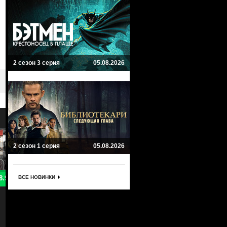
2 сезон 3 серия
05.08.2026
2 сезон 1 серия
05.08.2026
ВСЕ НОВИНКИ
8.9
8
Защищая Джейкоба
Невиновен
Defending Jacob
El inocente
Триллер, Криминал, Мистика, Драма
Драма, Криминал