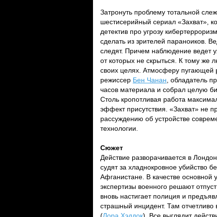
Затронуть проблему тотальной сле
шестисерийный сериал «Захват», к
детектив про угрозу кибертеррориз
сделать из зрителей параноиков. Ве
следят. Причем наблюдение ведет 
от которых не скрыться. К тому же 
своих целях. Атмосферу пугающей 
режиссер
Бен Чанан
, обладатель п
часов материала и собрал целую би
Столь кропотливая работа максимал
эффект присутствия. «Захват» не п
рассуждению об устройстве совреме
технологии.
Сюжет
Действие разворачивается в Лондо
судят за хладнокровное убийство б
Афганистане. В качестве основной 
экспертизы военного решают отпусти
вновь настигает полиция и предъяв
страшный инцидент. Там отчетливо 
(
Лора Хэддок
). Все выглядит дейст