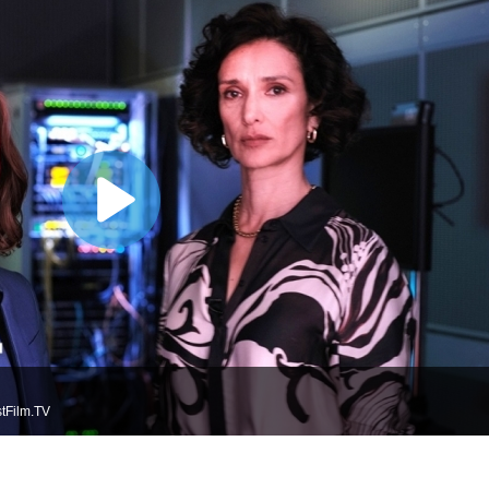
tFilm.TV