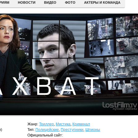
ЕРИЯМ
НОВОСТИ
ВИДЕО
ФОТО
АКТЕРЫ И КОМАНДА
Жанр:
Триллер
,
Мистика
,
Криминал
я)
Тип:
Полицейские
,
Преступники
,
Шпионы
Официальный сайт: