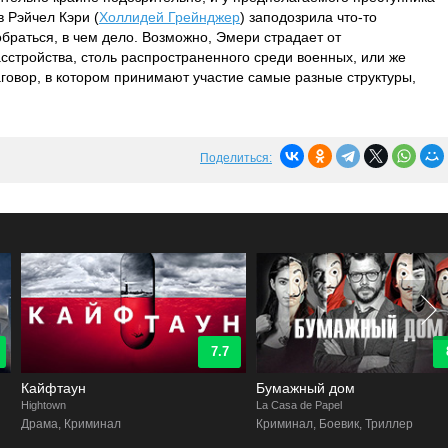
 Рэйчел Кэри (
Холлидей Грейнджер
) заподозрила что-то
браться, в чем дело. Возможно, Эмери страдает от
асстройства, столь распространенного среди военных, или же
аговор, в котором принимают участие самые разные структуры,
Поделиться:
7.7
8.9
Кайфтаун
Бумажный дом
ightown
La Casa de Papel
Драма, Криминал
Криминал, Боевик, Триллер