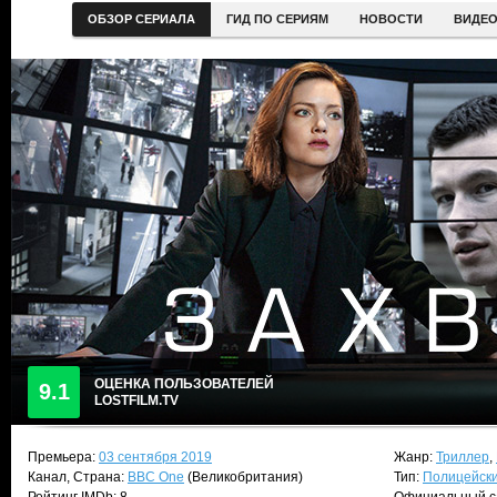
ОБЗОР СЕРИАЛА
ГИД ПО СЕРИЯМ
НОВОСТИ
ВИДЕ
ОЦЕНКА ПОЛЬЗОВАТЕЛЕЙ
9.1
LOSTFILM.TV
Премьера:
03 сентября 2019
Жанр:
Триллер
,
Канал, Страна:
BBC One
(Великобритания)
Тип:
Полицейск