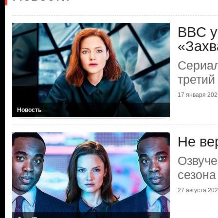
BBC у
«Захв
Сериал
третий
17 января 2025
Новость
Не ве
Озвуче
сезона
27 августа 2022