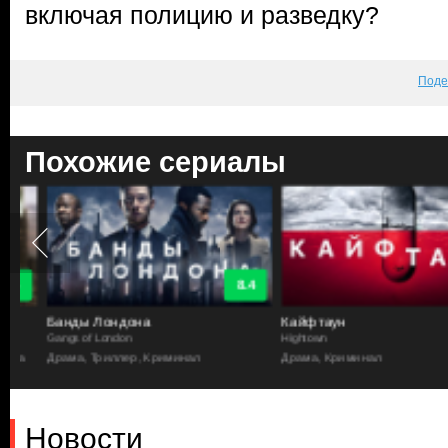
включая полицию и разведку?
Поде
Похожие сериалы
8.4
Банды Лондона
Кайфтаун
Gangs of London
Hightown
а
Драма, Триллер, Криминал
Драма, Криминал
Новости