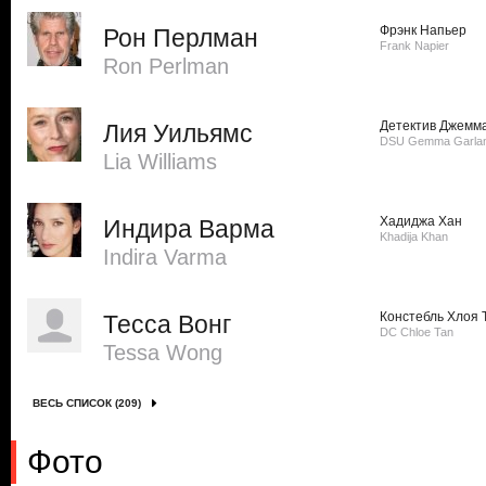
Фрэнк Напьер
Рон Перлман
Frank Napier
Ron Perlman
Детектив Джемм
Лия Уильямс
DSU Gemma Garla
Lia Williams
Хадиджа Хан
Индира Варма
Khadija Khan
Indira Varma
Констебль Хлоя 
Тесса Вонг
DC Chloe Tan
Tessa Wong
ВЕСЬ СПИСОК (209)
Фото