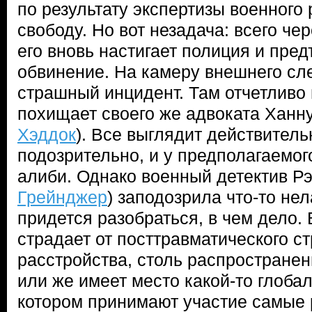
по результату экспертизы военного
свободу. Но вот незадача: всего че
его вновь настигает полиция и пре
обвинение. На камеру внешнего сл
страшный инцидент. Там отчетливо 
похищает своего же адвоката Ханну
Хэддок
). Все выглядит действитель
подозрительно, и у предполагаемог
алиби. Однако военный детектив Рэ
Грейнджер
) заподозрила что-то не
придется разобраться, в чем дело.
страдает от посттравматического с
расстройства, столь распространен
или же имеет место какой-то глобал
котором принимают участие самые 