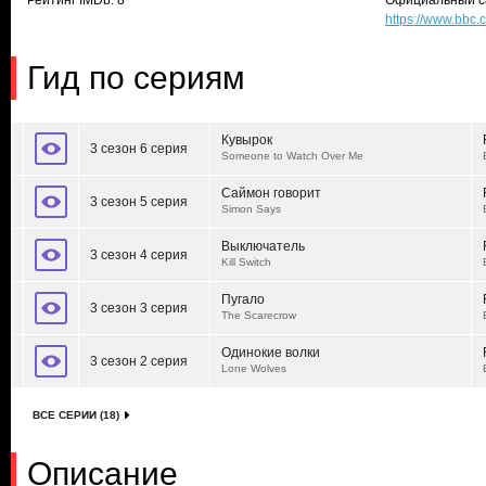
Рейтинг IMDb: 8
Официальный с
https://www.bbc
Гид по сериям
Кувырок
3 сезон 6 серия
Someone to Watch Over Me
Саймон говорит
3 сезон 5 серия
Simon Says
Выключатель
3 сезон 4 серия
Kill Switch
Пугало
3 сезон 3 серия
The Scarecrow
Одинокие волки
3 сезон 2 серия
Lone Wolves
ВСЕ СЕРИИ (18)
Описание