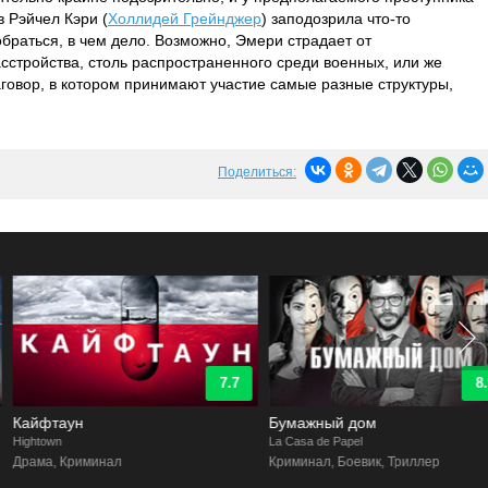
 Рэйчел Кэри (
Холлидей Грейнджер
) заподозрила что-то
браться, в чем дело. Возможно, Эмери страдает от
асстройства, столь распространенного среди военных, или же
аговор, в котором принимают участие самые разные структуры,
Поделиться:
7.7
8.9
Кайфтаун
Бумажный дом
ightown
La Casa de Papel
Драма, Криминал
Криминал, Боевик, Триллер