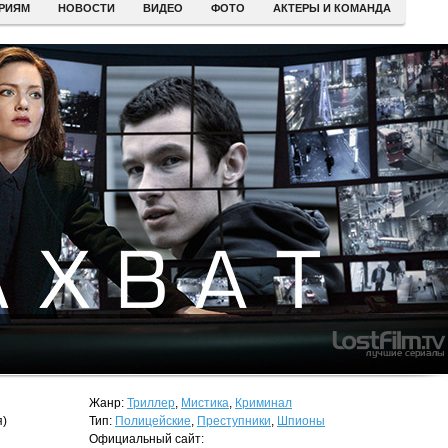
ЕРИЯМ
НОВОСТИ
ВИДЕО
ФОТО
АКТЕРЫ И КОМАНДА
Жанр:
Триллер
,
Мистика
,
Криминал
я)
Тип:
Полицейские
,
Преступники
,
Шпионы
Официальный сайт: