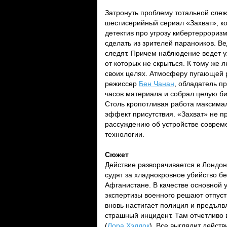
Затронуть проблему тотальной сле
шестисерийный сериал «Захват», к
детектив про угрозу кибертеррориз
сделать из зрителей параноиков. Ве
следят. Причем наблюдение ведет 
от которых не скрыться. К тому же 
своих целях. Атмосферу пугающей 
режиссер
Бен Чанан
, обладатель п
часов материала и собрал целую би
Столь кропотливая работа максимал
эффект присутствия. «Захват» не п
рассуждению об устройстве совреме
технологии.
Сюжет
Действие разворачивается в Лондо
судят за хладнокровное убийство б
Афганистане. В качестве основной 
экспертизы военного решают отпусти
вновь настигает полиция и предъяв
страшный инцидент. Там отчетливо 
(
Лора Хэддок
). Все выглядит дейст