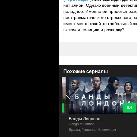
нет алиби. Однако военный детектив
неладное. Именно ей придется разо
посттравматического стрессового р
имеет место какой-то глобальный з
включая полицию и разведку?
Похожие сериалы
9.4
8.4
озреваемый
Банды Лондона
n of Interest
Gangs of London
H
ктив, Боевик, Фантастика, Драма
Драма, Триллер, Криминал