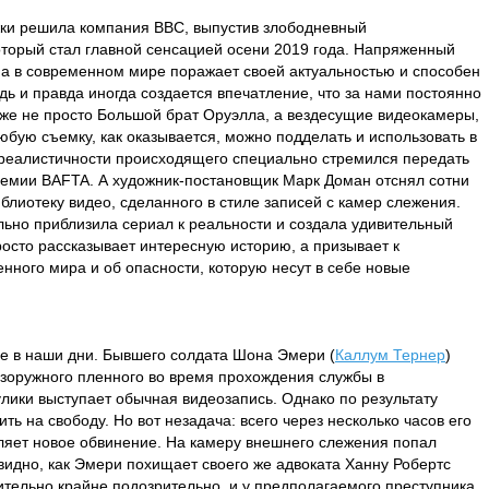
жки решила компания BBC, выпустив злободневный
оторый стал главной сенсацией осени 2019 года. Напряженный
ма в современном мире поражает своей актуальностью и способен
дь и правда иногда создается впечатление, что за нами постоянно
уже не просто Большой брат Оруэлла, а вездесущие видеокамеры,
любую съемку, как оказывается, можно подделать и использовать в
реалистичности происходящего специально стремился передать
ремии BAFTA. А художник-постановщик Марк Доман отснял сотни
блиотеку видео, сделанного в стиле записей с камер слежения.
ьно приблизила сериал к реальности и создала удивительный
росто рассказывает интересную историю, а призывает к
нного мира и об опасности, которую несут в себе новые
не в наши дни. Бывшего солдата Шона Эмери (
Каллум Тернер
)
езоружного пленного во время прохождения службы в
улики выступает обычная видеозапись. Однако по результату
ть на свободу. Но вот незадача: всего через несколько часов его
ляет новое обвинение. На камеру внешнего слежения попал
видно, как Эмери похищает своего же адвоката Ханну Робертс
вительно крайне подозрительно, и у предполагаемого преступника