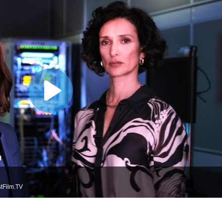
tFilm.TV