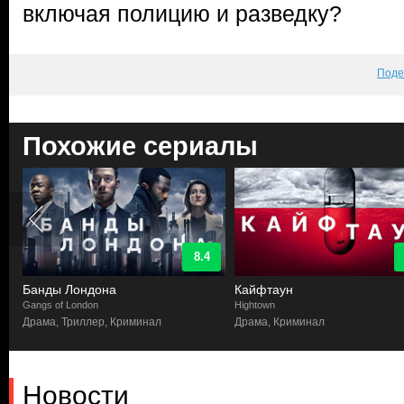
включая полицию и разведку?
Поде
Похожие сериалы
8.4
Банды Лондона
Кайфтаун
Gangs of London
Hightown
а
Драма, Триллер, Криминал
Драма, Криминал
Новости