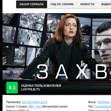
ОБЗОР СЕРИАЛА
ГИД ПО СЕРИЯМ
НОВОСТИ
ВИДЕ
ОЦЕНКА ПОЛЬЗОВАТЕЛЕЙ
9.1
LOSTFILM.TV
Премьера:
03 сентября 2019
Жанр:
Триллер
,
Канал, Страна:
BBC One
(Великобритания)
Тип:
Полицейск