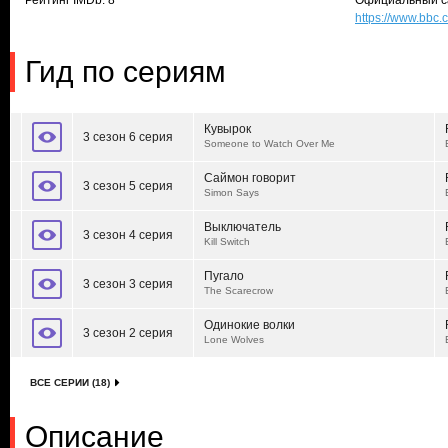
Рейтинг IMDb: 8
Официальный с
https://www.bbc
Гид по сериям
Кувырок
3 сезон 6 серия
Someone to Watch Over Me
Саймон говорит
3 сезон 5 серия
Simon Says
Выключатель
3 сезон 4 серия
Kill Switch
Пугало
3 сезон 3 серия
The Scarecrow
Одинокие волки
3 сезон 2 серия
Lone Wolves
ВСЕ СЕРИИ (18)
Описание