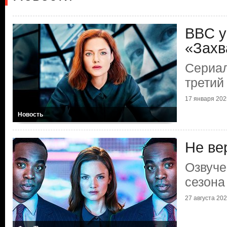
BBC у
«Захв
Сериал
третий
17 января 2025
Новость
Не ве
Озвуче
сезона
27 августа 2022