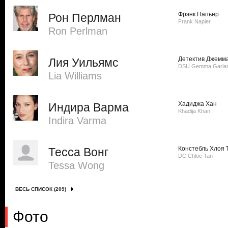
Фрэнк Напьер
Рон Перлман
Frank Napier
Ron Perlman
Детектив Джемм
Лия Уильямс
DSU Gemma Garla
Lia Williams
Хадиджа Хан
Индира Варма
Khadija Khan
Indira Varma
Констебль Хлоя 
Тесса Вонг
DC Chloe Tan
Tessa Wong
ВЕСЬ СПИСОК (209)
Фото