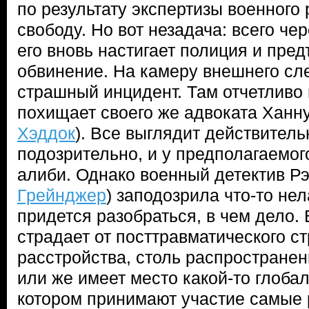
по результату экспертизы военного
свободу. Но вот незадача: всего че
его вновь настигает полиция и пре
обвинение. На камеру внешнего сл
страшный инцидент. Там отчетливо 
похищает своего же адвоката Ханну
Хэддок
). Все выглядит действитель
подозрительно, и у предполагаемог
алиби. Однако военный детектив Рэ
Грейнджер
) заподозрила что-то не
придется разобраться, в чем дело.
страдает от посттравматического с
расстройства, столь распространен
или же имеет место какой-то глобал
котором принимают участие самые 