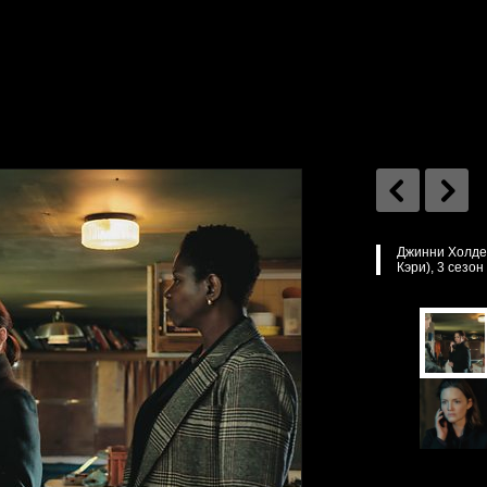
Джинни Холде
Кэри), 3 сезон