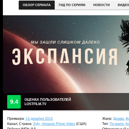
ОБЗОР СЕРИАЛА
ГИД ПО СЕРИЯМ
НОВОСТИ
ВИДЕ
ОЦЕНКА ПОЛЬЗОВАТЕЛЕЙ
9.4
LOSTFILM.TV
Премьера:
14 декабря 2015
Жанр:
Драма
,
Ф
Канал, Страна:
Syfy
,
Amazon Prime Video
(США)
Тип:
По книге
,
К