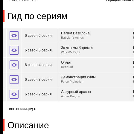
Рейтинг IMDb: 8.5
Официальный с
Гид по сериям
Пепел Вавилона
6 сезон 6 серия
Babylon's Ashes
За что мы боремся
6 сезон 5 серия
Why We Fight
Оплот
6 сезон 4 серия
Redoubt
Демонстрация силы
6 сезон 3 серия
Force Projection
Лазурный дракон
6 сезон 2 серия
Azure Dragon
ВСЕ СЕРИИ (62)
Описание