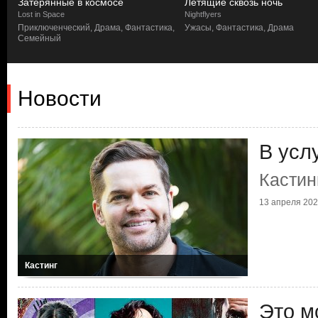
Затерянные в космосе
Летящие сквозь ночь
Lost in Space
Nightflyers
Приключенческий, Драма, Фантастика,
Ужасы, Фантастика, Драма
Семейный
Новости
В усл
Кастин
13 апреля 2023
Кастинг
Это м