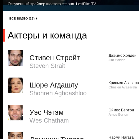
Озвученный трейлер шестого сезона. LostFilm.TV
ВСЕ ВИДЕО (22)
Актеры и команда
Джеймс Холден
Стивен Стрейт
Jim Holden
Steven Strait
Крисьен Авасар
Шоре Агдашлу
Chrisjen Avasarala
Shohreh Aghdashloo
Эймос Бёртон
Уэс Чэтэм
Amos Burton
Wes Chatham
Наоми Нагата