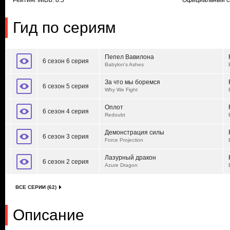
Рейтинг IMDb: 8.5
Официальный с
Гид по сериям
Пепел Вавилона
6 сезон 6 серия
Babylon's Ashes
За что мы боремся
6 сезон 5 серия
Why We Fight
Оплот
6 сезон 4 серия
Redoubt
Демонстрация силы
6 сезон 3 серия
Force Projection
Лазурный дракон
6 сезон 2 серия
Azure Dragon
ВСЕ СЕРИИ (62)
Описание