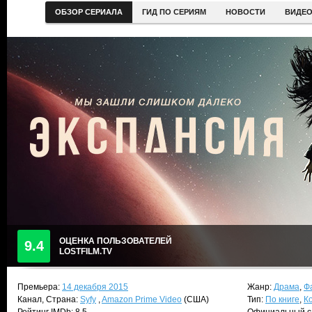
ОБЗОР СЕРИАЛА
ГИД ПО СЕРИЯМ
НОВОСТИ
ВИДЕ
ОЦЕНКА ПОЛЬЗОВАТЕЛЕЙ
9.4
LOSTFILM.TV
Премьера:
14 декабря 2015
Жанр:
Драма
,
Ф
Канал, Страна:
Syfy
,
Amazon Prime Video
(США)
Тип:
По книге
,
К