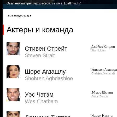
Озвученный трейлер шестого сезона. LostFilm.TV
ВСЕ ВИДЕО (22)
Актеры и команда
Джеймс Холден
Стивен Стрейт
Jim Holden
Steven Strait
Крисьен Авасар
Шоре Агдашлу
Chrisjen Avasarala
Shohreh Aghdashloo
Эймос Бёртон
Уэс Чэтэм
Amos Burton
Wes Chatham
Наоми Нагата