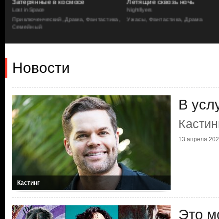
Затерянные в космосе
Летящие сквозь ночь
Lost in Space
Nightflyers
Приключенческий, Драма, Фантастика,
Ужасы, Фантастика, Драма
Семейный
Новости
В усл
Кастин
13 апреля 2023
Кастинг
Это м