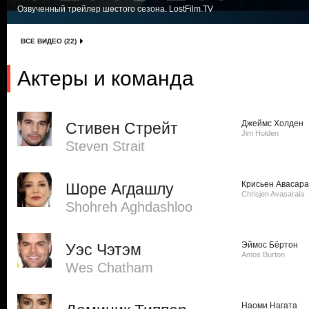
Озвученный трейлер шестого сезона. LostFilm.TV
ВСЕ ВИДЕО (22)
Актеры и команда
Джеймс Холден
Стивен Стрейт
Jim Holden
Steven Strait
Крисьен Авасар
Шоре Агдашлу
Chrisjen Avasarala
Shohreh Aghdashloo
Эймос Бёртон
Уэс Чэтэм
Amos Burton
Wes Chatham
Наоми Нагата