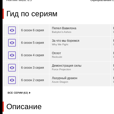
Рейтинг IMDb: 8.5
Официальный с
Гид по сериям
Пепел Вавилона
6 сезон 6 серия
Babylon's Ashes
За что мы боремся
6 сезон 5 серия
Why We Fight
Оплот
6 сезон 4 серия
Redoubt
Демонстрация силы
6 сезон 3 серия
Force Projection
Лазурный дракон
6 сезон 2 серия
Azure Dragon
ВСЕ СЕРИИ (62)
Описание