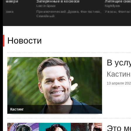
Затерянные в космосе
Летящие сквозь ночь
Lost in Space
Nightflyers
Приключенческий, Драма, Фантастика,
Ужасы, Фантастика, Драма
Семейный
Новости
В усл
Кастин
13 апреля 2023
Кастинг
Это м