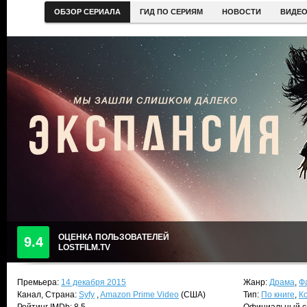
ОБЗОР СЕРИАЛА
ГИД ПО СЕРИЯМ
НОВОСТИ
ВИДЕ
ОЦЕНКА ПОЛЬЗОВАТЕЛЕЙ
9.4
LOSTFILM.TV
Премьера:
14 декабря 2015
Жанр:
Драма
,
Ф
Канал, Страна:
Syfy
,
Amazon Prime Video
(США)
Тип:
По книге
,
К