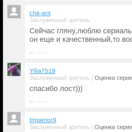
che-ant
Заслуженный зритель
Сейчас гляну,люблю сериалы
он еще и качественный,то во
Ответить
Yilia7519
|
Заслуженный зритель
Оценка серии
спасибо лост)))
Ответить
Imperior9
|
Заслуженный зритель
Оценка серии