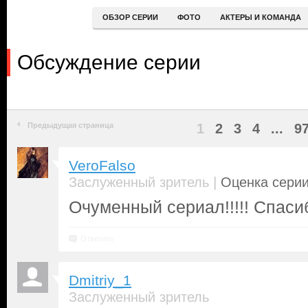
ОБЗОР СЕРИИ
ФОТО
АКТЕРЫ И КОМАНДА
Обсуждение серии
Предыдущая страница
1
2
3
4
...
9
VeroFalso
|
Заслуженный зритель
Оценка серии
Очуменный сериал!!!!! Спасиб
Ответить
Dmitriy_1
Заслуженный зритель