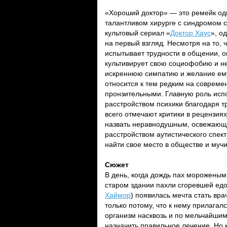
«Хороший доктор» — это ремейк о
талантливом хирурге с синдромом 
культовый сериал «
Доктор Хаус
», о
на первый взгляд. Несмотря на то,
испытывает трудности в общении, он
культивирует свою социофобию и не
искреннюю симпатию и желание ему
относится к тем редким на соврем
пронзительными. Главную роль ис
расстройством психики благодаря т
всего отмечают критики в рецензия
назвать неравнодушным, освежающ
расстройством аутистического спектр
найти свое место в обществе и муч
Сюжет
В день, когда дождь пах мороженым,
старом здании пахли сгоревшей едой
Хаймор
) появилась мечта стать вр
только потому, что к нему прилагал
организм насквозь и по мельчайши
назначить правильное лечение. Но к