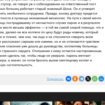
ступор, не говоря уж о собеседовании на ответственный пост
упных больниц работает старый знакомый Шона. Он и уговорит
нять необычного сотрудника. Правда, юному доктору придется
стности в пугающе незнакомый мегаполис. На пути к своей мечте
ощь пострадавшему от несчастного случая парню и в результате
м месте весьма эффектно — в той же самой скорой помощи, что и
м, далеко не все коллеги по цеху будут рады новичку, который
е и точнее, чем они, так еще и не стесняется говорить всем
е распознают сарказм или намеки, но и не отличаются чувством
сном спасении уже дошла до руководства, коллективу больницы
 странного хирурга. Отношение к нему остается настороженным,
ания сделать так, чтобы люди не умирали, парень мечтает
ора, а значит, он готов бросить вызов скептицизму коллег и
ную состоятельность.
Поделиться: