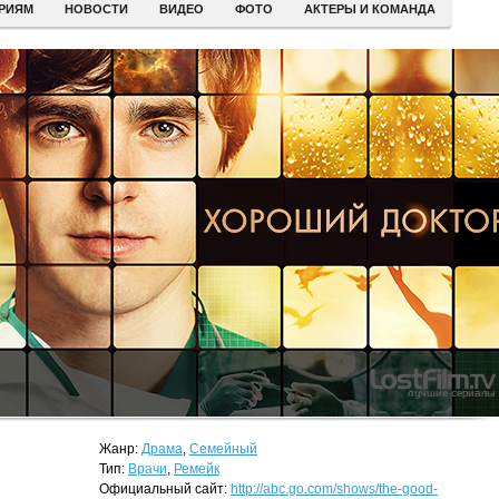
ЕРИЯМ
НОВОСТИ
ВИДЕО
ФОТО
АКТЕРЫ И КОМАНДА
Жанр:
Драма
,
Семейный
Тип:
Врачи
,
Ремейк
Официальный сайт:
http://abc.go.com/shows/the-good-