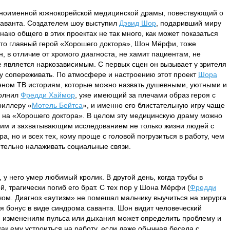
дноименной южнокорейской медицинской драмы, повествующий о
саванта. Создателем шоу выступил
Дэвид Шор
, подаривший миру
днако общего в этих проектах не так много, как может показаться
 что главный герой «Хорошего доктора», Шон Мёрфи, тоже
, в отличие от хромого диагноста, не хамит пациентам, не
 является наркозависимым. С первых сцен он вызывает у зрителя
 сопереживать. По атмосфере и настроению этот проект
Шора
енном ТВ историям, которые можно назвать душевными, уютными и
полнил
Фредди Хаймор
, уже имеющий за плечами образ героя с
риллеру «
Мотель Бейтса
», и именно его блистательную игру чаще
х на «Хорошего доктора». В целом эту медицинскую драму можно
им и захватывающим исследованием не только жизни людей с
а, но и всех тех, кому проще с головой погрузиться в работу, чем
ительно налаживать социальные связи.
 у него умер любимый кролик. В другой день, когда трубы в
, трагически погиб его брат. С тех пор у Шона Мёрфи (
Фредди
ачом. Диагноз «аутизм» не помешал мальчику выучиться на хирурга
ся бонус в виде синдрома саванта. Шон видит человеческий
м изменениям пульса или дыхания может определить проблему и
ак ему устроиться на работу, если даже обычная беседа с