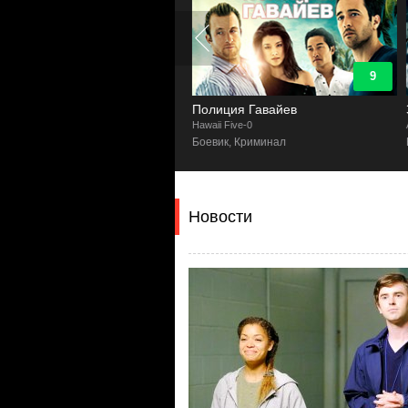
9.4
9
тор Хаус
Полиция Гавайев
e M.D.
Hawaii Five-0
A
а, Детектив
Боевик, Криминал
Новости