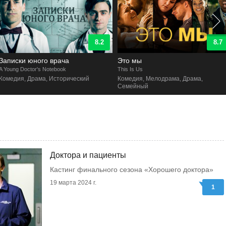
8.2
8.7
Записки юного врача
Это мы
 Young Doctor's Notebook
This Is Us
Комедия, Драма, Исторический
Комедия, Мелодрама, Драма,
Семейный
Доктора и пациенты
Кастинг финального сезона «Хорошего доктора»
19 марта 2024 г.
1