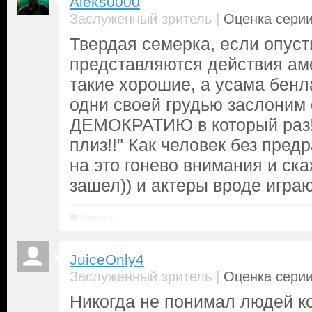
Aleks0000
|
Заслуженный зритель
Оценка серии
Твердая семерка, если опусти
представляются действия аме
такие хорошие, а усама бенл
одни своей грудью заслоним 
ДЕМОКРАТИЮ в который раз!!
плиз!!" Как человек без пред
на это гонево внимания и ск
зашел)) и актеры вроде игра
Ответить
JuiceOnly4
|
Заслуженный зритель
Оценка серии
Никогда не понимал людей к