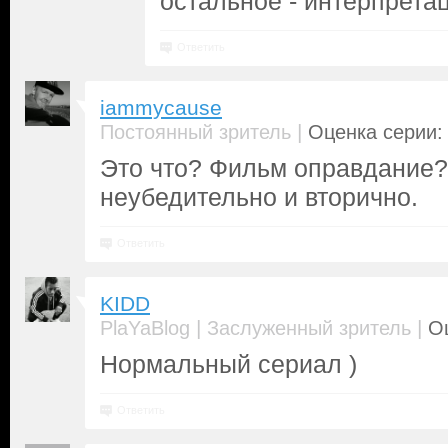
остальное - интерпрета
Ответить
iammycause
|
Постоянный зритель
Оценка серии: 
Это что? Фильм оправдание?
неубедительно и вторично.
Ответить
KIDD
|
|
PlaYaBlog
Заслуженный зритель
Оц
Нормальный сериал )
Ответить