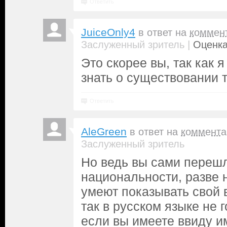
Ответить
JuiceOnly4
в ответ на
коммен
|
Заслуженный зритель
Оценка
Это скорее вы, так как 
знать о существовании 
Ответить
AleGreen
в ответ на
коммента
Заслуженный зритель
Но ведь вы сами переш
национальности, разве н
умеют показывать свой в
так в русском языке не г
если вы имеете ввиду 