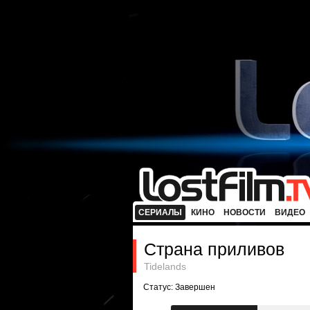
СЕРИАЛЫ
КИНО
НОВОСТИ
ВИДЕО
Страна приливов
Tidelands
Статус: Завершен