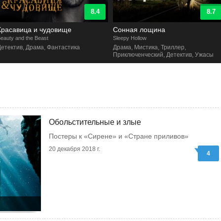
8.4
8.7
Красавица и чудовище
Сонная лощина
eauty and the Beast
Sleepy Hollow
Детектив, Драма, Фантастика
Драма, Мистика, Триллер,
Приключенческий, Детектив, Ужасы
Обольстительные и злые
Постеры к «Сирене» и «Стране приливов»
20 декабря 2018 г.
4