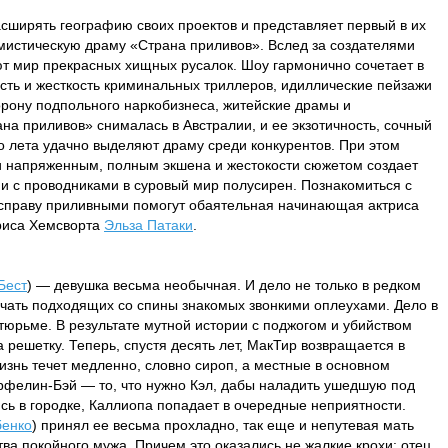
расширять географию своих проектов и представляет первый в их
мистическую драму «Страна приливов». Вслед за создателями
ют мир прекрасных хищных русалок. Шоу гармонично сочетает в
ть и жесткость криминальных триллеров, идиллические пейзажи
орону подпольного наркобизнеса, житейские драмы и
на приливов» снималась в Австралии, и ее экзотичность, сочный
 лета удачно выделяют драму среди конкурентов. При этом
и напряженным, полным экшена и жестокости сюжетом создает
и с проводниками в суровый мир полусирен. Познакомиться с
справу приливными помогут обаятельная начинающая актриса
риса Хемсворта
Эльза Патаки
.
Бест
) — девушка весьма необычная. И дело не только в редком
чать подходящих со спины знакомых звонкими оплеухами. Дело в
 тюрьме. В результате мутной истории с поджогом и убийством
 решетку. Теперь, спустя десять лет, МакТир возвращается в
изнь течет медленно, словно сироп, а местные в основном
фелин-Бэй — то, что нужно Кэл, дабы наладить ушедшую под
ись в городке, Каллиопа попадает в очередные неприятности.
бенко
) принял ее весьма прохладно, так еще и непутевая мать
ва покойного мужа. Причем это оказались не жалкие крохи: отец