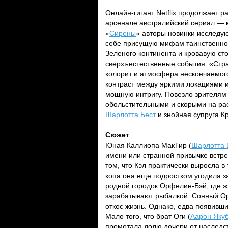
Онлайн-гигант Netflix продолжает 
арсенале австралийский сериал — 
«
Сирены
» авторы новинки исследу
себе присущую мифам таинственнос
Зеленого континента и кровавую ст
сверхъестественные события. «Стра
колорит и атмосфера нескончаемого
контраст между яркими локациями 
мощную интригу. Повезло зрителям 
обольстительными и скорыми на ра
Шарлотта Бест
и знойная супруга К
Сюжет
Юная Каллиопа МакТир (
Шарлотта 
имени или странной привычке встре
том, что Кэл практически выросла в
копа она еще подростком угодила за
родной городок Орфелин-Бэй, где ж
зарабатывают рыбалкой. Сонный Ор
откос жизнь. Однако, едва появивш
Мало того, что брат Оги (
Аарон Яку
промотала долю дочери от наследст