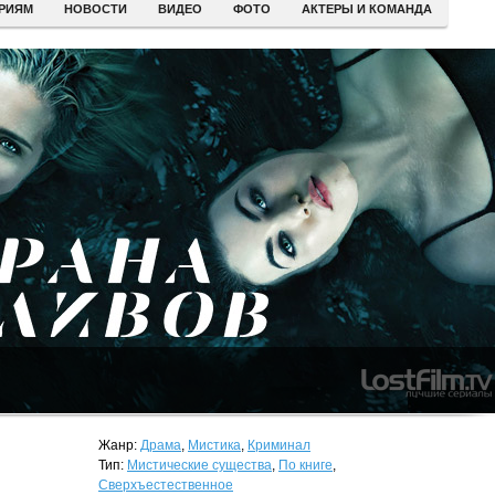
ЕРИЯМ
НОВОСТИ
ВИДЕО
ФОТО
АКТЕРЫ И КОМАНДА
Жанр:
Драма
,
Мистика
,
Криминал
Тип:
Мистические существа
,
По книге
,
Сверхъестественное