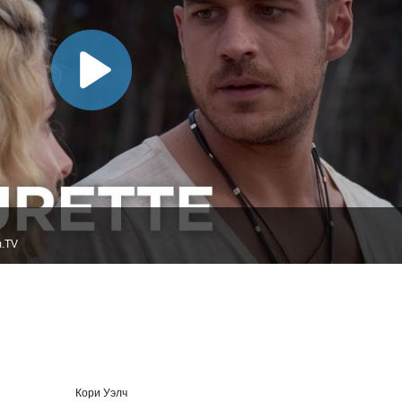
m.TV
Кори Уэлч