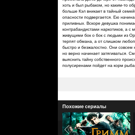
хоть и был рыбаком, но каким-то о
больше Кэл вникает в тайный семей
опасности подвергается. Ею начина
приливных. Вскоре девушка понимае
контрабандистами наркотиков, а с
живущими бок о бок с людьми из О
терпят обмана, а от слишком любо
быстро и безжалостно. Они совсем 
но верно начинает затягиваться. С
выяснить тайну собственного проис
полусиренами пойдет на корм рыба
Похожие сериалы