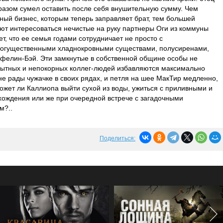
бразом сумел оставить после себя внушительную сумму. Чем
ный бизнес, которым теперь заправляет брат, тем большей
ют интересоваться нечистые на руку партнеры Оги из коммуны
т, что ее семья годами сотрудничает не просто с
 могущественными хладнокровными существами, полусиренами,
рфелин-Бэй. Эти замкнутые в собственной общине особы не
пытных и непокорных коллег-людей избавляются максимально
не рады чужачке в своих рядах, и петля на шее МакТир медленно,
может ли Каллиопа выйти сухой из воды, ужиться с приливными и
хождения или же при очередной встрече с загадочными
м?..
Поделиться: