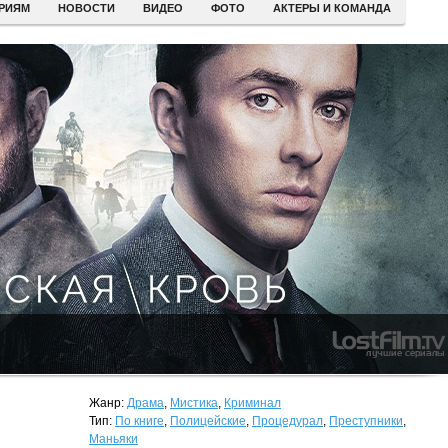
ЕРИЯМ
НОВОСТИ
ВИДЕО
ФОТО
АКТЕРЫ И КОМАНДА
Жанр:
Драма
,
Мистика
,
Криминал
Тип:
По книге
,
Полицейские
,
Процедурал
,
Преступники
,
Маньяки