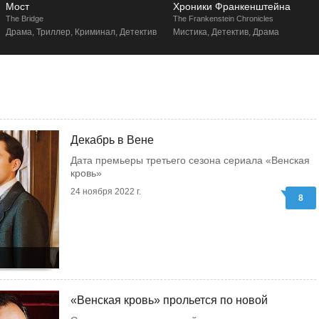
Мост
Хроники Франкенштейна
he Bridge
The Frankenstein Chronicles
Драма, Триллер, Криминал, Детектив
Мистика, Детектив, Драма
Декабрь в Вене
Дата премьеры третьего сезона сериала «Венская
кровь»
24 ноября 2022 г.
8
«Венская кровь» прольется по новой