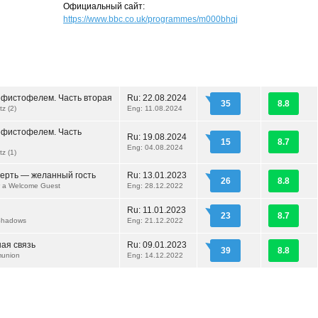
Официальный сайт:
https://www.bbc.co.uk/programmes/m000bhqj
ефистофелем. Часть вторая
Ru:
22.08.2024
35
8.8
z (2)
Eng: 11.08.2024
ефистофелем. Часть
Ru:
19.08.2024
15
8.7
Eng: 04.08.2024
z (1)
ерть — желанный гость
Ru:
13.01.2023
26
8.8
w a Welcome Guest
Eng: 28.12.2022
Ru:
11.01.2023
23
8.7
Shadows
Eng: 21.12.2022
ая связь
Ru:
09.01.2023
39
8.8
union
Eng: 14.12.2022