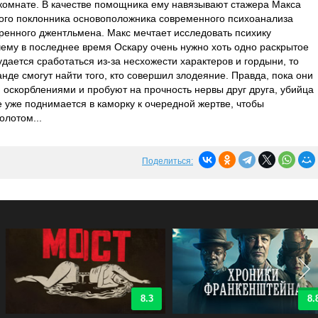
комнате. В качестве помощника ему навязывают стажера Макса
ого поклонника основоположника современного психоанализа
ренного джентльмена. Макс мечтает исследовать психику
учему в последнее время Оскару очень нужно хоть одно раскрытое
удается сработаться из-за несхожести характеров и гордыни, то
манде смогут найти того, кто совершил злодеяние. Правда, пока они
оскорблениями и пробуют на прочность нервы друг друга, убийца
е уже поднимается в каморку к очередной жертве, чтобы
олотом...
Поделиться:
8.3
8.8