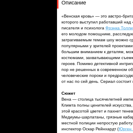
Описание
«Венская кровь» — это австро-брит
которого выступил работавший над 
писателя и психолога
Фрэнка Толли
его молодом помощнике, расследую
затрагиваемым темам шоу можно ср
популярными у зрителей проектами,
большим вниманием к деталям, мож
костюмами, захватывающими съемка
героев. Помимо детективной интриг
пор не решенных в современном об
человеческие пороки и предрассудк
от нас по сей день. Сериал состоит
Сюжет
Вена — столица тысячелетней импер
Климта полны ценителей искусства, 
этой красотой цветет и пахнет тене
Медиумы-шарлатаны, грязные кабар
местной полиции непростую работу.
инспектор Оскар Рейнхардт (
Юрген