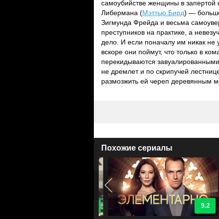
самоубийстве женщины в запертой 
Либермана (
Мэттью Бирд
) — больш
Зигмунда Фрейда и весьма самоуве
преступников на практике, а невез
дело. И если поначалу им никак не 
вскоре они поймут, что только в ко
перекидываются завуалированными 
не дремлет и по скрипучей лестниц
размозжить ей череп деревянным м
Похожие сериалы
9.1
9.2