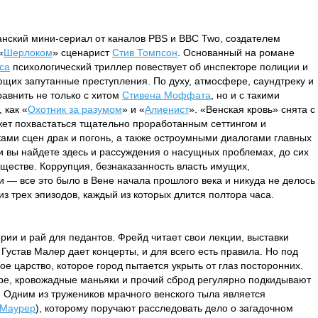
анский мини-сериал от каналов PBS и BBC Two, создателем
«
Шерлоком
» сценарист
Стив Томпсон
. Основанный на романе
са
психологический триллер повествует об инспекторе полиции и
щих запутанные преступления. По духу, атмосфере, саундтреку и
авнить не только с хитом
Стивена Моффата
, но и с такими
 как «
Охотник за разумом
» и «
Алиенист
». «Венская кровь» снята с
ет похвастаться тщательно проработанным сеттингом и
ми сцен драк и погонь, а также остроумными диалогами главных
и вы найдете здесь и рассуждения о насущных проблемах, до сих
ществе. Коррупция, безнаказанность власть имущих,
и — все это было в Вене начала прошлого века и никуда не делось
 из трех эпизодов, каждый из которых длится полтора часа.
ии и рай для педантов. Фрейд читает свои лекции, выставки
Густав Малер дает концерты, и для всего есть правила. Но под
вое царство, которое город пытается укрыть от глаз посторонних.
е, кровожадные маньяки и прочий сброд регулярно подкидывают
 Одним из тружеников мрачного венского тыла является
 Маурер
), которому поручают расследовать дело о загадочном