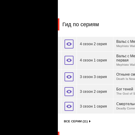
Гид по сериям
Вальс с М
4 сезон 2 серия
Mephisto Walt
Вальс с М
4 сезон 1 серия
первая
Mephisto Walt
Отныне см
3 сезон 3 серия
Death Is No
Бог теней
3 сезон 2 серия
The God of 
Смертельн
3 сезон 1 серия
Deadly Comm
ВСЕ СЕРИИ (11)