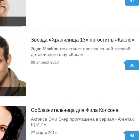
47
Звезда «Хранилища 13» погостит в «Касле»
Эдди МакКлинток станет приглашенной звездой
детективного шоу «Касл»
09 апреля 2014
36
Соблазнительница для Фила Колсона
Актриса Эми Экер приглашена в сериал «Агентах
Щ.И.Т.»
27 марта 2014
48