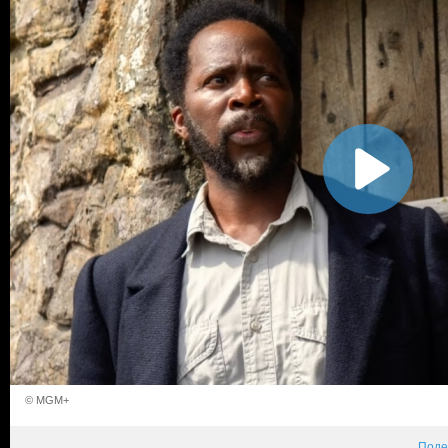
© MGM+
Поде