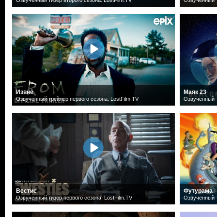
Извне
Маяк 23
Озвученный трейлер первого сезона. LostFilm.TV
Озвученный т
Вестис
Футурама
Озвученный тизер первого сезона. LostFilm.TV
Озвученный т