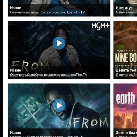
Извне
Институт
Озвученный тизер третьего сезона. LostFilm.TV
Озвученный т
Извне
Девять тел
Озвученный трейлер второго сезона. LostFilm.TV
Озвученный т
Извне
Земля без
Озвученный тизер второго сезона. LostFilm.TV
Озвученный т