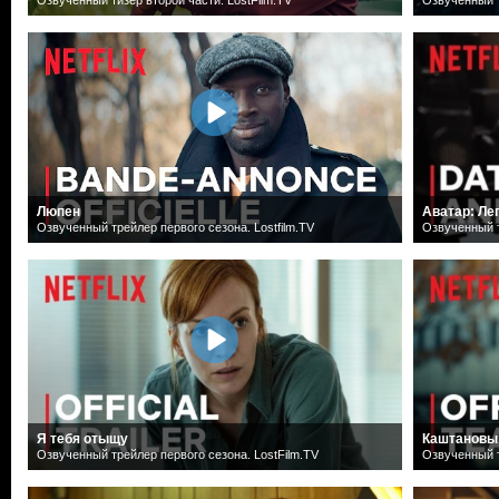
Люпен
Аватар: Ле
Озвученный трейлер первого сезона. Lostfilm.TV
Озвученный т
Я тебя отыщу
Каштановы
Озвученный трейлер первого сезона. LostFilm.TV
Озвученный т