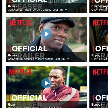
Люпен
Сто лет од
Озвученный тизер третьего сезона. LostFilm.TV
Озвученный т
Люпен
Бороуз
Озвученный трейлер второго сезона. LostFilm.TV
Озвученный т
Люпен
Бороуз
Озвученный тизер второй части. LostFilm.TV
Озвученный т