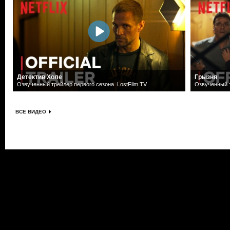
Детектив Холе
Грызня
Озвученный трейлер первого сезона. LostFilm.TV
Озвученный т
ВСЕ ВИДЕО