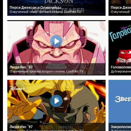
Перси Джексон и Олимпийцы
Перси Дже
Озвученный тизер третьего сезона. LostFilm.TV
Озвученный т
Люди Икс `97
Головолом
Озвученный трейлер второго сезона. LostFilm.TV
Дублированн
Люди Икс `97
Зверополи
Озвученный трейлер второго сезона. LostFilm.TV
Дублированн