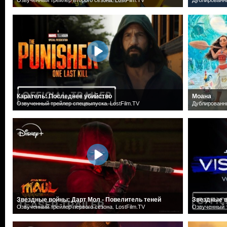
Каратель: Последнее убийство
Моана
Озвученный трейлер спецвыпуска. LostFilm.TV
Дублированн
Звездные войны: Дарт Мол - Повелитель теней
Звездные 
Озвученный трейлер первого сезона. LostFilm.TV
Озвученный т