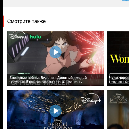
Смотрите также
Звездные войны: Видения. Девятый джедай
Чудо-чело
Озвученный трейлер первого сезона. LostFilm.TV
Озвученный т