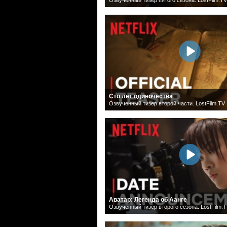
Сто лет одиночества
Озвученный тизер второй части. LostFilm.TV
Аватар: Легенда об Аанге
Озвученный тизер второго сезона. LostFilm.