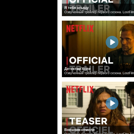
Я тебя отыщу
Озвученный трейлер первого сезона. LostFil
Детектив Холе
Озвученный трейлер первого сезона. LostFil
Внешние отмели
Озвученный тизер пятого сезона. LostFilm.TV