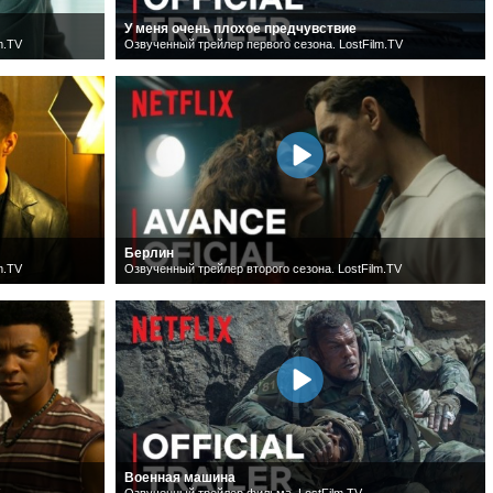
У меня очень плохое предчувствие
m.TV
Озвученный трейлер первого сезона. LostFilm.TV
Берлин
m.TV
Озвученный трейлер второго сезона. LostFilm.TV
Военная машина
Озвученный трейлер фильма. LostFilm.TV