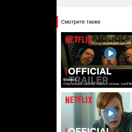
Смотрите также
Бороуз
Озвученный трейлер первого сезона. LostFil