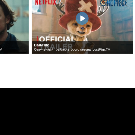
Ван-Пис
TV
Озвученный трейлер второго сезона. LostFilm.TV