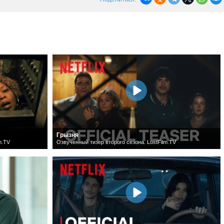
Грызня
m.TV
Озвученный тизер второго сезона. LostFilm.TV