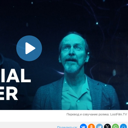
Перевод и озвучание ролика: LostFilm.TV
Поделиться: