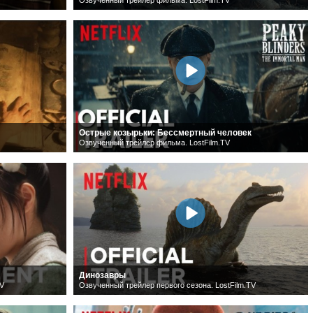
Острые козырьки: Бессмертный человек
Озвученный трейлер фильма. LostFilm.TV
Динозавры
TV
Озвученный трейлер первого сезона. LostFilm.TV