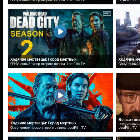
Ходячие мертвецы: Город мертвых
Ходячие ме
Озвученный тизер второго сезона. LostFilm.TV
Озвученный т
Во все тяж
Ходячие мертвецы: Город мертвых
Озвученный р
Озвученное промо второго сезона. LostFilm.TV
LostFilm.TV