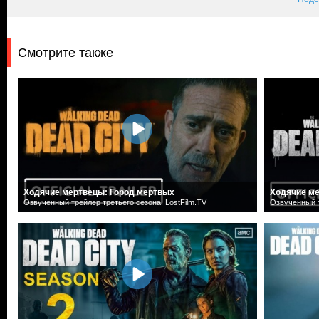
Смотрите также
Ходячие мертвецы: Город мертвых
Ходячие ме
Озвученный трейлер третьего сезона. LostFilm.TV
Озвученный т