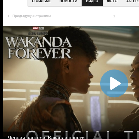
О ФИЛЬМЕ
НОВОСТИ
ВИДЕО
ФОТО
АКТЕР
Предыдущая страница
1
Черная пантера: Ваканда навеки