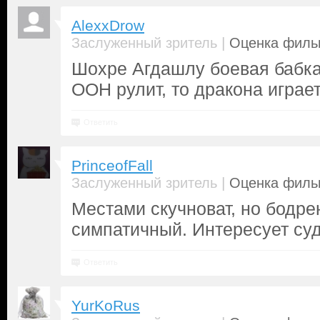
AlexxDrow
|
Заслуженный зритель
Оценка фильм
Шохре Агдашлу боевая бабка 
ООН рулит, то дракона играе
Ответить
PrinceofFall
|
Заслуженный зритель
Оценка фильм
Местами скучноват, но бодре
симпатичный. Интересует су
Ответить
YurKoRus