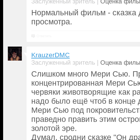
|
Заслуженный зритель
Оценка фильм
Нормальный фильм - сказка 
просмотра.
Ответить
KrauzerDMC
|
Заслуженный зритель
Оценка фильм
Слишком много Мери Сью. П
концентрированная Мери Сью
червяки животворящие как ра
надо было ещё чтоб в конце 
Мери Сью под покровительст
праведно править этим остро
золотой эре.
Думал, сродни сказке "Он дра