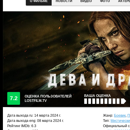
О ФИЛЬМЕ
НОВОСТИ
ВИДЕО
ФОТО
АКТЕР
ВАША ОЦЕНКА
ОЦЕНКА ПОЛЬЗОВАТЕЛЕЙ
7.2
LOSTFILM.TV
Дата выхода ru:
14 марта 2024
г.
Жанр:
Боевик
,
П
Дата выхода eng: 08 марта 2024 г.
Тип:
Мистически
Рейтинг IMDb: 6.3
Официальный с