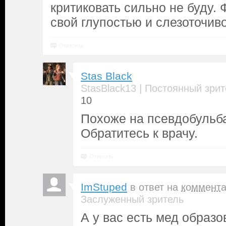
критиковать сильно не буду.
свой глупостью и слезоточив
Ответить
Stas Black
|
StasBlack13
Постоянный зрит
10
Похоже на псевдобульб
Обратитесь к врачу.
Ответить
ImStuped
в ответ на
коммент
Заслуженный зритель
А у вас есть мед образо