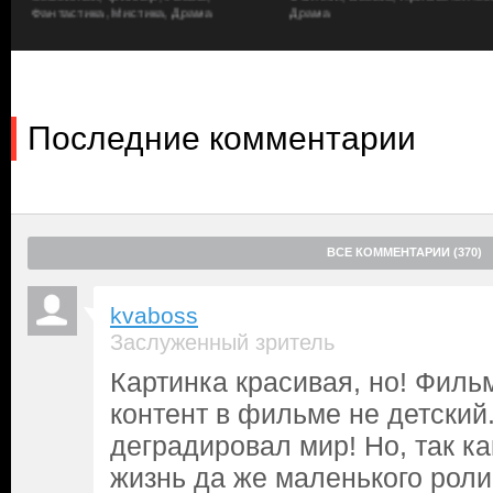
только подстегивает ее решимость одолеть дракона и выбрать
Фантастика, Мистика, Драма
Драма
Последние комментарии
ВСЕ КОММЕНТАРИИ (370)
kvaboss
Заслуженный зритель
Картинка красивая, но! Фильм
контент в фильме не детский.
деградировал мир! Но, так ка
жизнь да же маленького роли