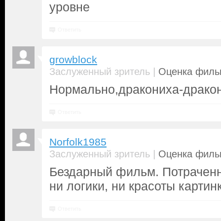
уровне
Ответить
growblock
|
Заслуженный зритель
Оценка фильм
Нормально,дракониха-драко
Ответить
Norfolk1985
|
Заслуженный зритель
Оценка фильм
Бездарный фильм. Потраченн
ни логики, ни красоты картинк
Ответить