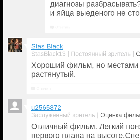
диагнозы разбрасывать?
и яйца выеденого не стоя
Ответить
Stas Black
|
|
StasBlack13
Постоянный зритель
О
Хороший фильм, но местами 
растянутый.
Ответить
u2565872
|
Заслуженный зритель
Оценка фильм
Отличный фильм. Легкий поня
первого плана на высоте.Сп